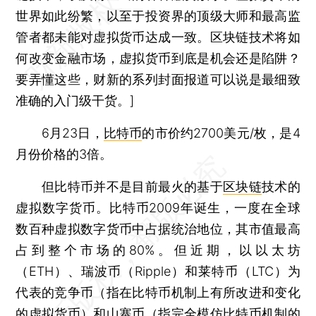
世界如此纷繁，以至于投资界的顶级大师和最高监
管者都未能对虚拟货币达成一致。区块链技术将如
何改变金融市场，虚拟货币到底是机会还是陷阱？
要弄懂这些，财新的系列封面报道可以说是最细致
准确的入门级干货。]
6月23日，
比特币
的市价约2700美元/枚，是4
月份价格的3倍。
但比特币并不是目前最火的基于
区块链
技术的
虚拟数字货币。比特币2009年诞生，一度在全球
数百种虚拟数字货币中占据统治地位，其市值最高
占到整个市场的80%。但近期，以以太坊
（ETH）、瑞波币（Ripple）和莱特币（LTC）为
代表的竞争币（指在比特币机制上有所改进和变化
的虚拟货币）和山寨币（指完全模仿比特币机制的