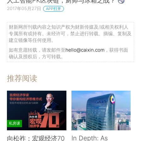
人工智能PK区块链，厨师与冰箱之战？
2017年05月27日
APP打开
财新网所刊载内容之知识产权为财新传媒及/或相关权利人
专属所有或持有。未经许可，禁止进行转载、摘编、复制及
建立镜像等任何使用。
如有意愿转载，请发邮件至
hello@caixin.com
，获得书面
确认及授权后，方可转载。
推荐阅读
私房课
In Depth: As
向松祚：宏观经济70