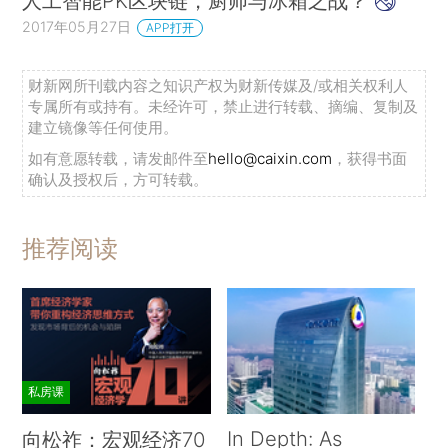
人工智能PK区块链，厨师与冰箱之战？
2017年05月27日
APP打开
财新网所刊载内容之知识产权为财新传媒及/或相关权利人
专属所有或持有。未经许可，禁止进行转载、摘编、复制及
建立镜像等任何使用。
如有意愿转载，请发邮件至
hello@caixin.com
，获得书面
确认及授权后，方可转载。
推荐阅读
私房课
In Depth: As
向松祚：宏观经济70