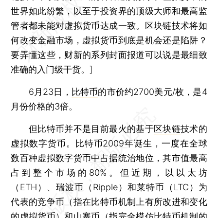
世界如此纷繁，以至于投资界的顶级大师和最高监
管者都未能对虚拟货币达成一致。区块链技术将如
何改变金融市场，虚拟货币到底是机会还是陷阱？
要弄懂这些，财新的系列封面报道可以说是最细致
准确的入门级干货。]
6月23日，
比特币
的市价约2700美元/枚，是4
月份价格的3倍。
但比特币并不是目前最火的基于
区块链
技术的
虚拟数字货币。比特币2009年诞生，一度在全球
数百种虚拟数字货币中占据统治地位，其市值最高
占到整个市场的80%。但近期，以以太坊
（ETH）、瑞波币（Ripple）和莱特币（LTC）为
代表的竞争币（指在比特币机制上有所改进和变化
的虚拟货币）和山寨币（指完全模仿比特币机制的