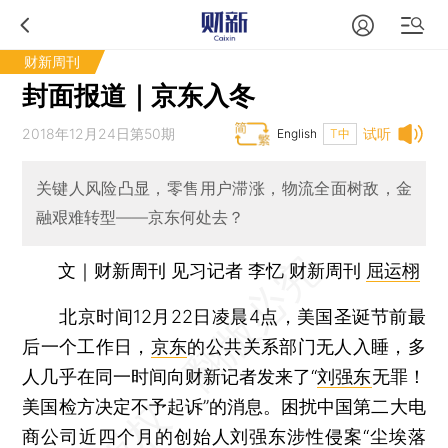
财新周刊
封面报道｜京东入冬
2018年12月24日第50期
试听
English
T中
关键人风险凸显，零售用户滞涨，物流全面树敌，金
融艰难转型——京东何处去？
文｜财新周刊 见习记者 李忆 财新周刊
屈运栩
北京时间12月22日凌晨4点，美国圣诞节前最
后一个工作日，
京东
的公共关系部门无人入睡，多
人几乎在同一时间向财新记者发来了“
刘强东
无罪！
美国检方决定不予起诉”的消息。困扰中国第二大电
商公司近四个月的创始人刘强东涉性侵案“尘埃落