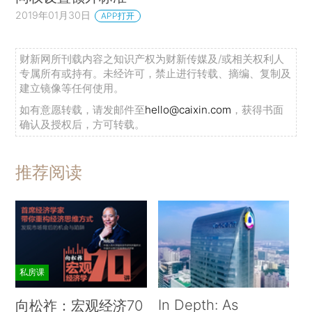
2019年01月30日
APP打开
财新网所刊载内容之知识产权为财新传媒及/或相关权利人
专属所有或持有。未经许可，禁止进行转载、摘编、复制及
建立镜像等任何使用。
如有意愿转载，请发邮件至
hello@caixin.com
，获得书面
确认及授权后，方可转载。
推荐阅读
私房课
In Depth: As
向松祚：宏观经济70