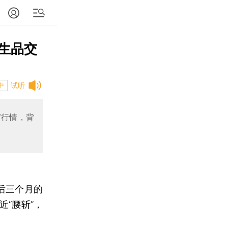
生品交
试听
中
”行情，背
最后三个月的
“腰斩”，