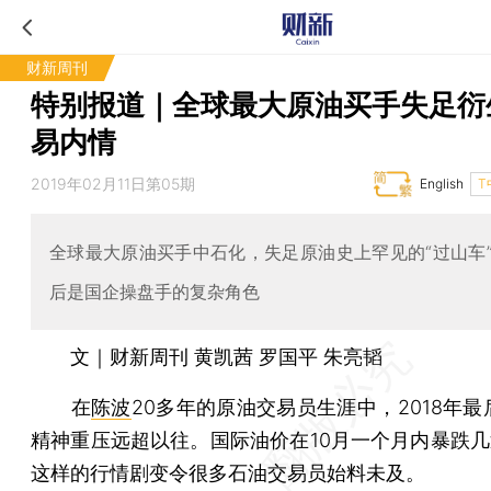
财新周刊
特别报道｜全球最大原油买手失足衍
易内情
2019年02月11日第05期
English
T
全球最大原油买手中石化，失足原油史上罕见的“过山车
后是国企操盘手的复杂角色
文｜财新周刊 黄凯茜 罗国平 朱亮韬
在
陈波
20多年的原油交易员生涯中，2018年
精神重压远超以往。国际油价在10月一个月内暴跌几近
这样的行情剧变令很多石油交易员始料未及。