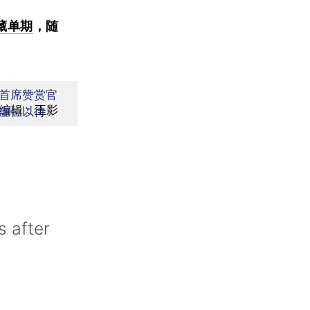
藏单期
，随
首席赞赏官
编辑：王影
虚位以待
s after