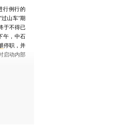
进行例行的
过山车”期
终于不得已
下午，中石
麒
停职，并
时启动内部