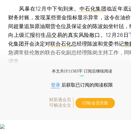
风暴在12月中下旬到来。
中石化集团
临近年底
财务封账，发现某些资金指标显示异常，这令在油价“
间超量追加原油期货仓位及保证金的陈波如坐针毡，
向上级汇报衍生品交易的真实风险敞口。12月26日
化集团开会决定对
联合石化
总经理陈波和党委书记
詹
急调常驻伦敦的联合石化副总经理陈岗主持工作，同
调查。
本文共计11583字 订阅后继续阅读
登录
后获取已订阅的阅读权限
财新通会员
订阅/会员升级
可畅读全文