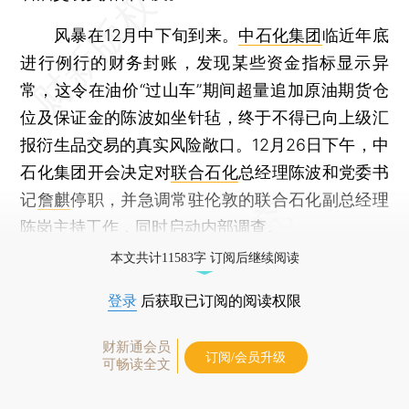
风暴在12月中下旬到来。
中石化集团
临近年底
进行例行的财务封账，发现某些资金指标显示异
常，这令在油价“过山车”期间超量追加原油期货仓
位及保证金的陈波如坐针毡，终于不得已向上级汇
报衍生品交易的真实风险敞口。12月26日下午，中
石化集团开会决定对
联合石化
总经理陈波和党委书
记
詹麒
停职，并急调常驻伦敦的联合石化副总经理
陈岗主持工作，同时启动内部调查。
本文共计11583字 订阅后继续阅读
登录
后获取已订阅的阅读权限
财新通会员
订阅/会员升级
可畅读全文