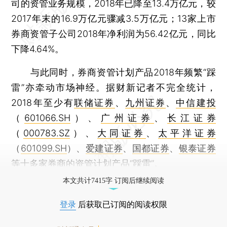
司的资管业务规模，2018年已降至13.4万亿元，较
2017年末的16.9万亿元骤减3.5万亿元；13家上市
券商资管子公司2018年净利润为56.42亿元，同比
下降4.64%。
与此同时，券商资管计划产品2018年频繁“踩
雷”亦牵动市场神经。据财新记者不完全统计，
2018年至少有
联储证券
、
九州证券
、
中信建投
（
601066.SH
）、
广州证券
、
长江证券
（
000783.SZ
）、
大同证券
、
太平洋证券
（
601099.SH
）、
爱建证券
、
国都证券
、
银泰证券
等十多家券商的资管计划产品“踩雷”。
本文共计7415字 订阅后继续阅读
登录
后获取已订阅的阅读权限