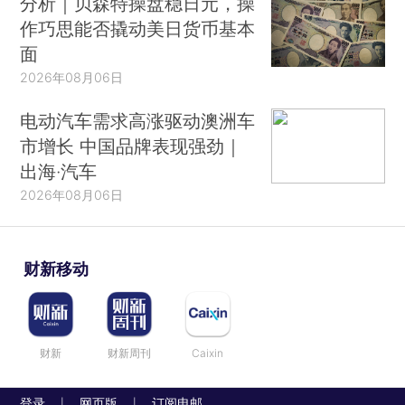
分析｜贝森特操盘稳日元，操
作巧思能否撬动美日货币基本
面
2026年08月06日
电动汽车需求高涨驱动澳洲车
市增长 中国品牌表现强劲｜
出海·汽车
2026年08月06日
财新移动
财新
财新周刊
Caixin
登录
网页版
订阅电邮
|
|