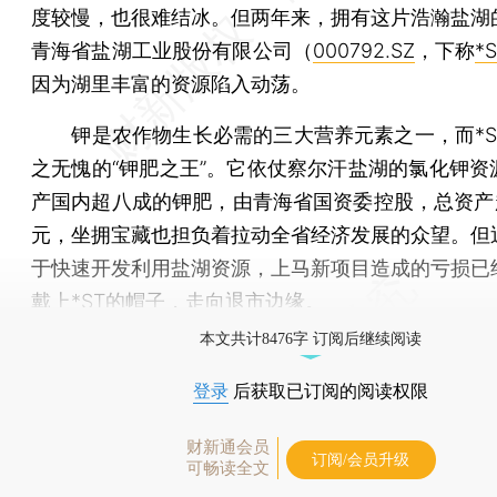
度较慢，也很难结冰。但两年来，拥有这片浩瀚盐湖
青海省盐湖工业股份有限公司（
000792.SZ
，下称
*
因为湖里丰富的资源陷入动荡。
钾是农作物生长必需的三大营养元素之一，而*S
之无愧的“钾肥之王”。它依仗察尔汗盐湖的氯化钾资
产国内超八成的钾肥，由青海省国资委控股，总资产超
元，坐拥宝藏也担负着拉动全省经济发展的众望。但
于快速开发利用盐湖资源，上马新项目造成的亏损已
戴上*ST的帽子，走向退市边缘。
本文共计8476字 订阅后继续阅读
登录
后获取已订阅的阅读权限
财新通会员
订阅/会员升级
可畅读全文