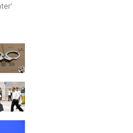
nter’