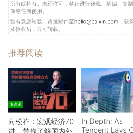
所有或持有。未经许可，禁止进行转载、摘编、复制
像等任何使用。
如有意愿转载，请发邮件至
hello@caixin.com
，获
及授权后，方可转载。
推荐阅读
私房课
In Depth: As
向松祚：宏观经济70
Tencent Lays O
讲，带你了解国内外