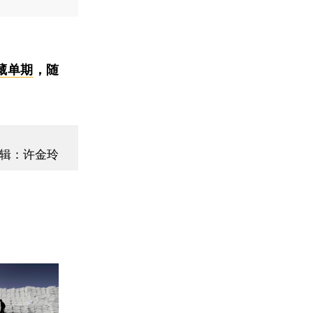
藏单期
，随
辑：许金玲