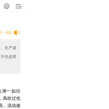
试听
中
关、生产成
遮不住必然
盐湖一如往
，风吹过也
高，流动速