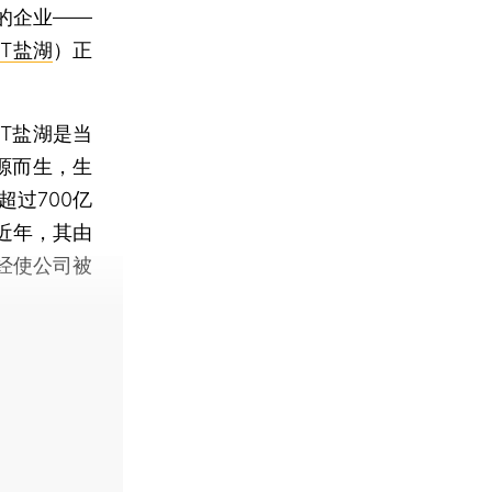
的企业——
ST盐湖
）正
T盐湖是当
源而生，生
过700亿
近年，其由
经使公司被