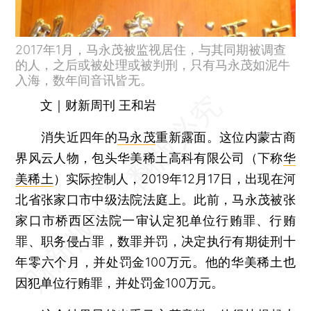
2017年1月，马永茂被监视居住，与其同期被调查
的人，之后或被处理或被判刑，只有马永茂如泥牛
入海，数年间音讯皆无。
文｜财新周刊 王和岩
消失近四年的
马永茂
重新露面。这位内蒙古商
界风云人物，包头华美稀土高科有限公司（下称
华
美稀土
）实际控制人，2019年12月17日，出现在河
北省张家口市中级法院法庭上。此前，马永茂被张
家口市桥西区法院一审认定犯单位行贿罪、行贿
罪、职务侵占罪，数罪并罚，决定执行有期徒刑十
年零六个月，并处罚金100万元。他的华美稀土也
因犯单位行贿罪，并处罚金100万元。