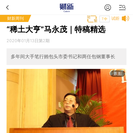
财新周刊
试听
T中
“稀土大亨”马永茂｜特稿精选
2020年01月13日第2期
多年间大手笔行贿包头市委书记和两任包钢董事长
原图