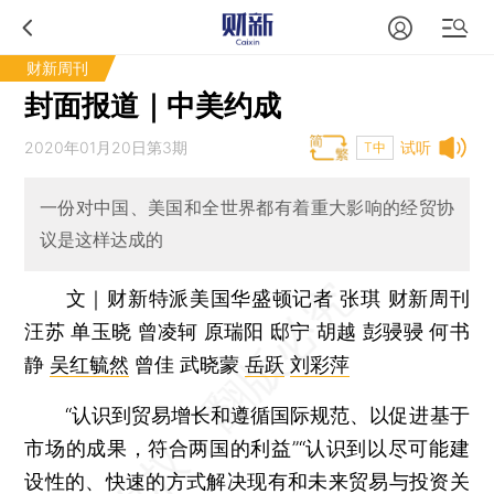
财新周刊
封面报道｜中美约成
2020年01月20日第3期
试听
T中
一份对中国、美国和全世界都有着重大影响的经贸协
议是这样达成的
文｜财新特派美国华盛顿记者 张琪 财新周刊
汪苏 单玉晓 曾凌轲 原瑞阳 邸宁 胡越 彭骎骎 何书
静
吴红毓然
曾佳 武晓蒙
岳跃
刘彩萍
“认识到贸易增长和遵循国际规范、以促进基于
市场的成果，符合两国的利益”“认识到以尽可能建
设性的、快速的方式解决现有和未来贸易与投资关