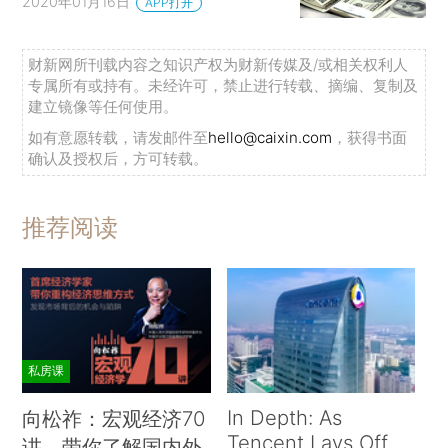
2020年01月16日
APP打开
财新网所刊载内容之知识产权为财新传媒及/或相关权利人
专属所有或持有。未经许可，禁止进行转载、摘编、复制及
建立镜像等任何使用。
如有意愿转载，请发邮件至
hello@caixin.com
，获得书面
确认及授权后，方可转载。
推荐阅读
私房课
In Depth: As
向松祚：宏观经济70
Tencent Lays Off
讲，带你了解国内外