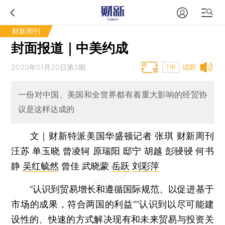
财新周刊
封面报道｜中美约成
2020年01月20日第3期
试听
T中
一份对中国、美国和全世界都有着重大影响的经贸协
议是这样达成的
文｜财新特派美国华盛顿记者 张琪 财新周刊
汪苏 单玉晓 曾凌轲 原瑞阳 邸宁 胡越 彭骎骎 何书
静
吴红毓然
曾佳 武晓蒙
岳跃
刘彩萍
“认识到贸易增长和遵循国际规范、以促进基于
市场的成果，符合两国的利益”“认识到以尽可能建
设性的、快速的方式解决现有和未来贸易与投资关