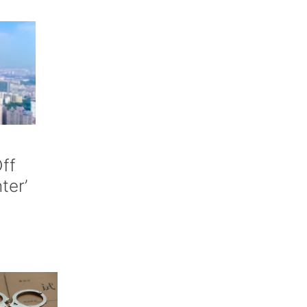
ff
nter’