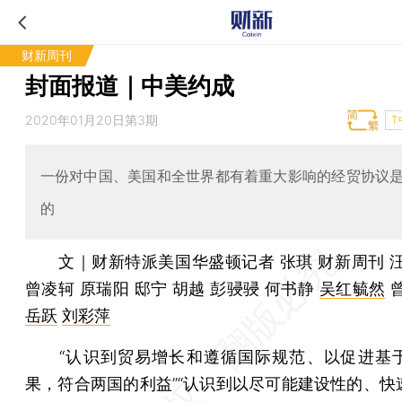
财新周刊
封面报道｜中美约成
2020年01月20日第3期
T
一份对中国、美国和全世界都有着重大影响的经贸协议
的
文｜财新特派美国华盛顿记者 张琪 财新周刊 
曾凌轲 原瑞阳 邸宁 胡越 彭骎骎 何书静
吴红毓然
曾
岳跃
刘彩萍
“认识到贸易增长和遵循国际规范、以促进基
果，符合两国的利益”“认识到以尽可能建设性的、快