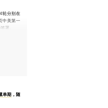
4轮分别在
页中美第一
顿签署。
藏单期
，随