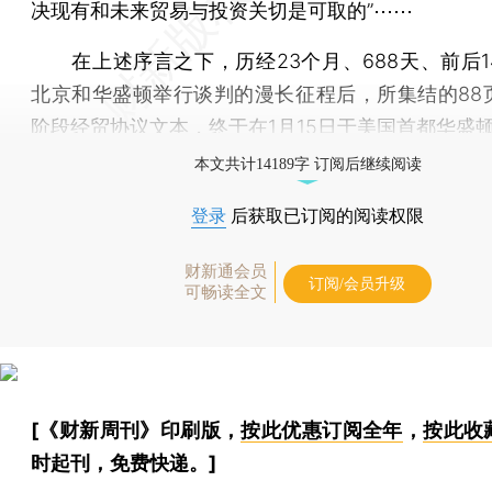
决现有和未来贸易与投资关切是可取的”⋯⋯
在上述序言之下，历经23个月、688天、前后1
北京和华盛顿举行谈判的漫长征程后，所集结的88
阶段经贸协议文本，终于在1月15日于美国首都华盛
本文共计14189字 订阅后继续阅读
登录
后获取已订阅的阅读权限
财新通会员
订阅/会员升级
可畅读全文
[《财新周刊》印刷版，
按此优惠订阅全年
，
按此收
时起刊，免费快递。]