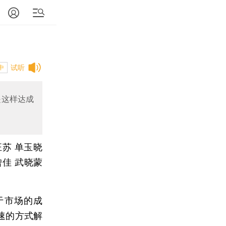
试听
中
是这样达成
汪苏 单玉晓
佳 武晓蒙
于市场的成
速的方式解