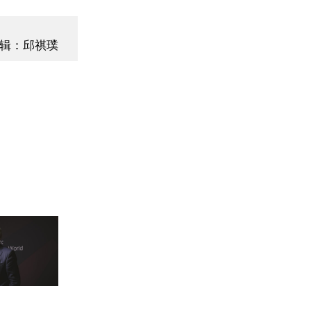
辑：邱祺璞