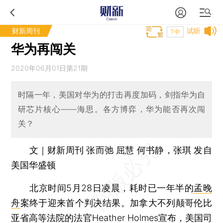
财新周刊
试听
T中
华为再闯关
2020年06月01日第21期
时隔一年，美国对华为的打击再度加码，剑指华为自
研芯片核心——海思。各方博弈，华为能否再次闯
关？
文｜财新周刊 张而弛 屈慧 何书静，张琪 发自
美国华盛顿
北京时间5月28日凌晨，耗时已一年半的
孟晚
舟
案终于迎来首个判决结果。加拿大不列颠哥伦比
亚省高等法院的法官Heather Holmes宣布，美国司