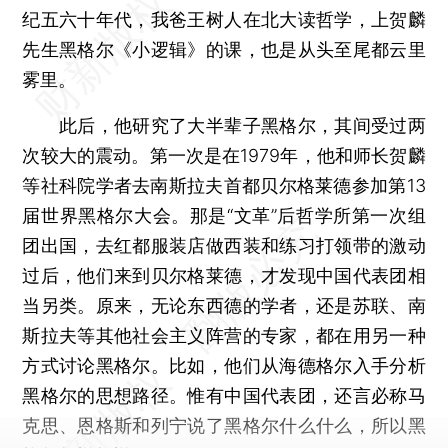
纪五六十年代，我爸王树人在北大读哲学，上贺麟
先生黑格尔《小逻辑》的课，也是从头至尾都云里
雾里。
此后，他研究了大半辈子黑格尔，其间受过两
次较大的震动。第一次是在1979年，他和师长贺麟
等社科院学者去南斯拉夫首都贝尔格莱德参加第13
届世界黑格尔大会。那是“文革”后哲学所第一次组
团出国，去红都服装店做西装和练习打领带的激动
过后，他们来到贝尔格莱德，才发现中国代表团相
当另类。原来，无论东西德的学者，还是苏联、南
斯拉夫等其他社会主义阵营的专家，都在用另一种
方式讨论黑格尔。比如，他们从海德格尔入手分析
黑格尔的思想路径。惟有中国代表团，还言必称马
克思、恩格斯和列宁说了黑格尔什么什么，所以黑