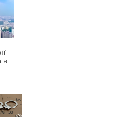
ff
nter’