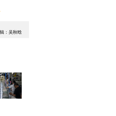
】
辑：吴秋晗