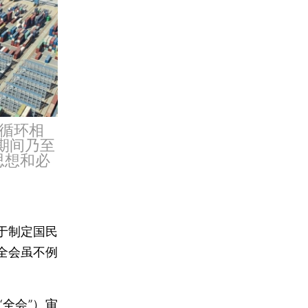
循环相
期间乃至
思想和必
于制定国民
全会虽不例
全会”）审