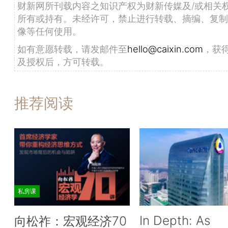
财新网所刊载内容之知识产权为财新传媒及/或相关
所有或持有。未经许可，禁止进行转载、摘编、复制
像等任何使用。
如有意愿转载，请发邮件至
hello@caixin.com
，获
及授权后，方可转载。
推荐阅读
私房课
In Depth: As
向松祚：宏观经济70