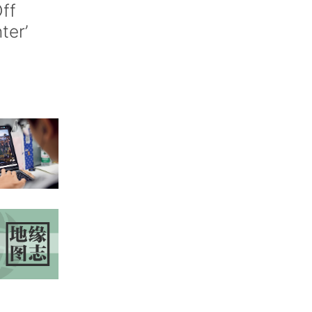
ff
nter’