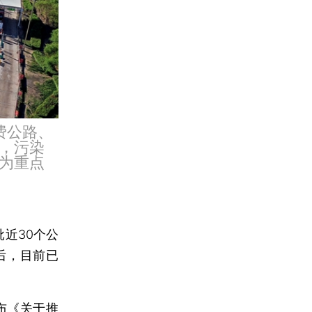
费公路、
，污染
为重点
近30个公
辩后，目前已
。
布《
关于推