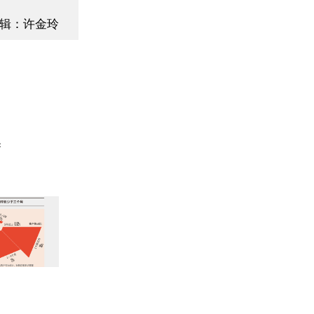
辑：许金玲
善