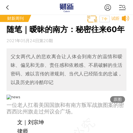
财新周刊
试听
T中
随笔｜暧昧的南方：秘密往来60年
2021年05月24日第20期
父女两代人的悲欢离合让人体会到南方的温情和暧
昧、偏见和无奈、责任感和依赖感、不易破解的生活
密码、难以言传的潜规则、当代人已经陌生的忠诚，
以及历史的冷酷印记
原图
一位老人扛着美国国旗和有南方叛军战旗图案的密
西西比州旗走过州议会广场。
文｜刘宗坤
律师