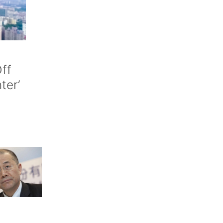
ff
nter’