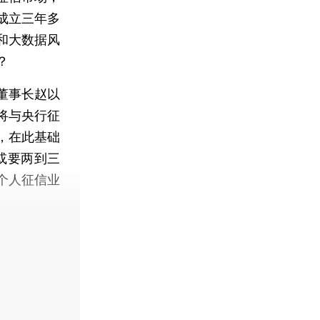
成立三年多
和大数据风
？
董事长赵以
将与央行征
，在此基础
或要两到三
个人征信业