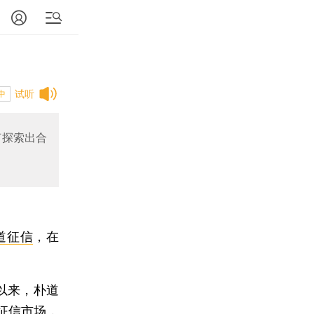
试听
中
何探索出合
道征信
，在
以来，朴道
征信市场，