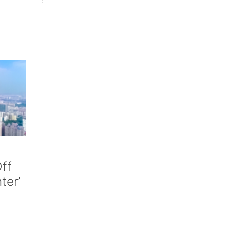
ff
nter’