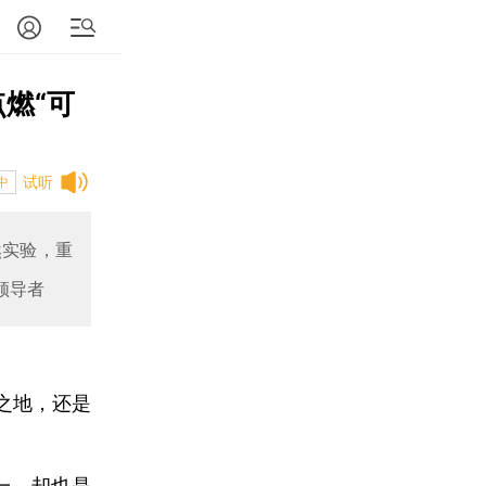
燃“可
试听
中
然实验，重
领导者
之地，还是
一，却也是