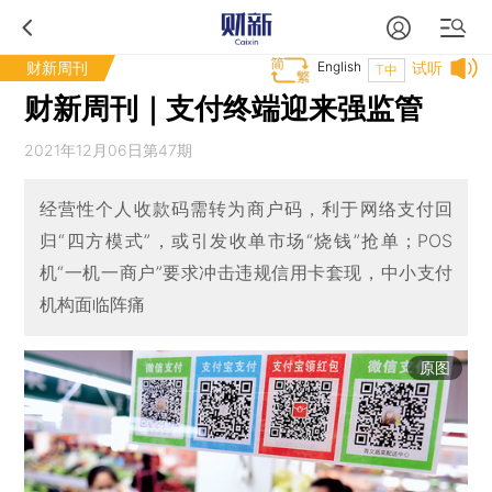
财新周刊
English
试听
T中
财新周刊｜支付终端迎来强监管
2021年12月06日第47期
经营性个人收款码需转为商户码，利于网络支付回
归“四方模式”，或引发收单市场“烧钱”抢单；POS
机“一机一商户”要求冲击违规信用卡套现，中小支付
机构面临阵痛
原图