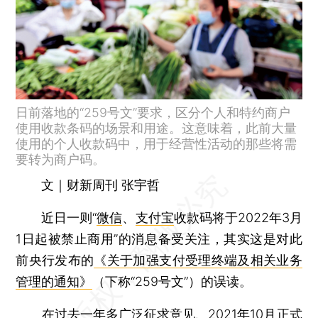
日前落地的“259号文”要求，区分个人和特约商户
使用收款条码的场景和用途。这意味着，此前大量
使用的个人收款码中，用于经营性活动的那些将需
要转为商户码。
文｜财新周刊 张宇哲
近日一则“
微信
、
支付宝
收款码将于2022年3月
1日起被禁止商用”的消息备受关注，其实这是对此
前央行发布的
《关于加强支付受理终端及相关业务
管理的通知》
（下称“259号文”）的误读。
在过去一年多广泛征求意见、2021年10月正式