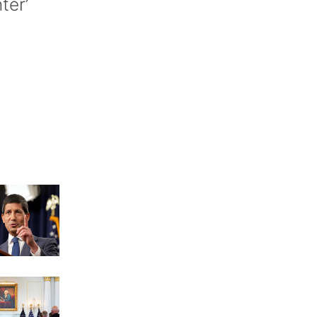
nter’