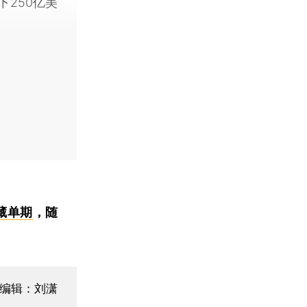
下250亿美
藏单期
，随
编辑：刘潇