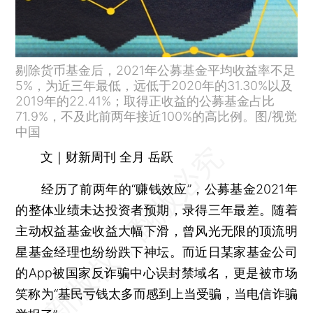
剔除货币基金后，2021年公募基金平均收益率不足
5%，为近三年最低，远低于2020年的31.30%以及
2019年的22.41%；取得正收益的公募基金占比
71.9%，不及此前两年接近100%的高比例。图/视觉
中国
文｜财新周刊 全月 岳跃
经历了前两年的“赚钱效应”，公募基金2021年
的整体业绩未达投资者预期，录得三年最差。随着
主动权益基金收益大幅下滑，曾风光无限的顶流明
星基金经理也纷纷跌下神坛。而近日某家基金公司
的App被国家反诈骗中心误封禁域名，更是被市场
笑称为“基民亏钱太多而感到上当受骗，当电信诈骗