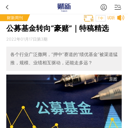
财新周刊
试听
T中
公募基金转向“豪赌”｜特稿精选
2022年01月17日第3期
各个行业广泛撒网，“押中”赛道的“绩优基金”被渠道猛
推，规模、业绩相互驱动，还能走多远？
原图