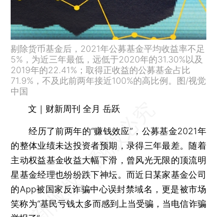
剔除货币基金后，2021年公募基金平均收益率不足
5%，为近三年最低，远低于2020年的31.30%以及
2019年的22.41%；取得正收益的公募基金占比
71.9%，不及此前两年接近100%的高比例。图/视觉
中国
文｜财新周刊 全月 岳跃
经历了前两年的“赚钱效应”，公募基金2021年
的整体业绩未达投资者预期，录得三年最差。随着
主动权益基金收益大幅下滑，曾风光无限的顶流明
星基金经理也纷纷跌下神坛。而近日某家基金公司
的App被国家反诈骗中心误封禁域名，更是被市场
笑称为“基民亏钱太多而感到上当受骗，当电信诈骗