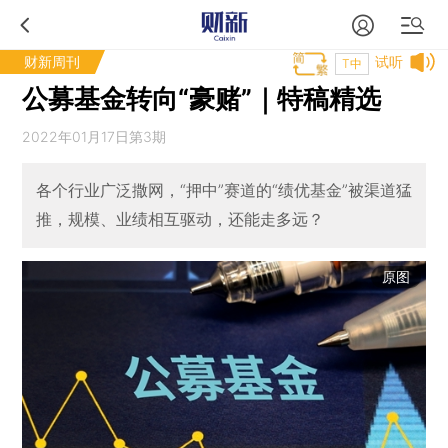
财新周刊
试听
T中
公募基金转向“豪赌”｜特稿精选
2022年01月17日第3期
各个行业广泛撒网，“押中”赛道的“绩优基金”被渠道猛
推，规模、业绩相互驱动，还能走多远？
原图