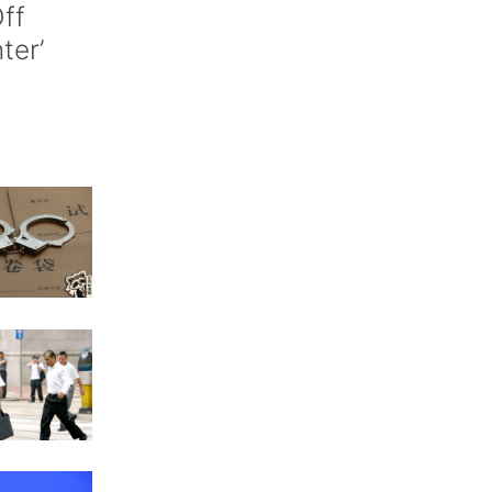
ff
nter’