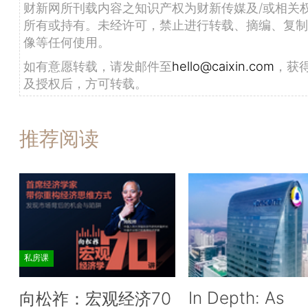
财新网所刊载内容之知识产权为财新传媒及/或相关
所有或持有。未经许可，禁止进行转载、摘编、复制
像等任何使用。
如有意愿转载，请发邮件至
hello@caixin.com
，获
及授权后，方可转载。
推荐阅读
私房课
In Depth: As
向松祚：宏观经济70