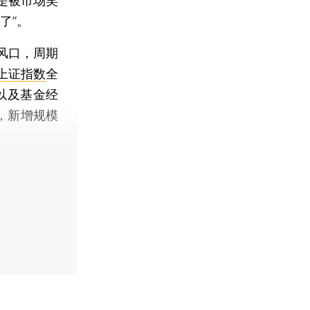
是被市场笑
了”。
风口，周期
上证指数
全
以及基金经
只，新增规模
。