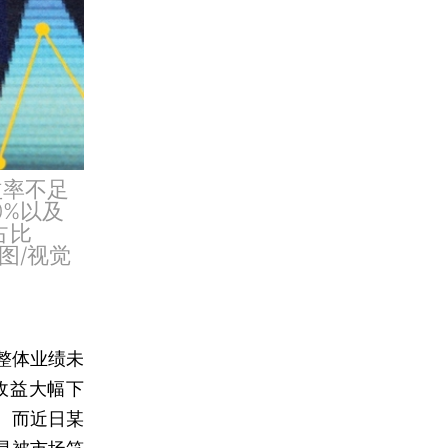
益率不足
0%以及
占比
图/视觉
整体业绩未
收益大幅下
。而近日某