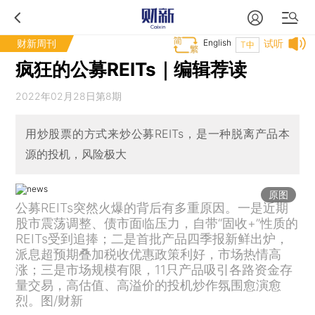
财新周刊
English
试听
T中
疯狂的公募REITs｜编辑荐读
2022年02月28日第8期
用炒股票的方式来炒公募REITs，是一种脱离产品本
源的投机，风险极大
原图
公募REITs突然火爆的背后有多重原因。一是近期
股市震荡调整、债市面临压力，自带“固收+”性质的
REITs受到追捧；二是首批产品四季报新鲜出炉，
派息超预期叠加税收优惠政策利好，市场热情高
涨；三是市场规模有限，11只产品吸引各路资金存
量交易，高估值、高溢价的投机炒作氛围愈演愈
烈。图/财新