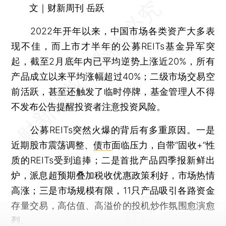
文｜财新周刊 岳跃
2022年开年以来，中国市场各类资产大多表
现不佳，而上市才半年的公募REITs基金异军突
起，截至2月底年内已平均逆势上涨近20%，所有
产品成立以来平均涨幅超过40%；二级市场交易空
前活跃，甚至还触发了临时停牌，基金管理人不得
不发布公告提醒投资者注意投资风险。
公募REITs突然火爆的背后有多重原因。一是
近期股市震荡调整、
债市
面临压力，自带“固收+”性
质的REITs受到追捧；二是首批产品四季报新鲜出
炉，派息超预期叠加税收优惠政策利好，市场热情
高涨；三是市场规模有限，11只产品吸引各路资金
存量交易，高估值、高溢价的投机炒作氛围愈演愈
烈。