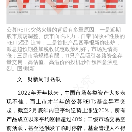
公募REITs突然火爆的背后有多重原因。一是近期
股市震荡调整、债市面临压力，自带“固收+”性质的
REITs受到追捧；二是首批产品四季报新鲜出炉，
派息超预期叠加税收优惠政策利好，市场热情高
涨；三是市场规模有限，11只产品吸引各路资金存
量交易，高估值、高溢价的投机炒作氛围愈演愈
烈。图/财新
文｜财新周刊 岳跃
2022年开年以来，中国市场各类资产大多表
现不佳，而上市才半年的公募REITs基金异军突
起，截至2月底年内已平均逆势上涨近20%，所有
产品成立以来平均涨幅超过40%；二级市场交易空
前活跃，甚至还触发了临时停牌，基金管理人不得