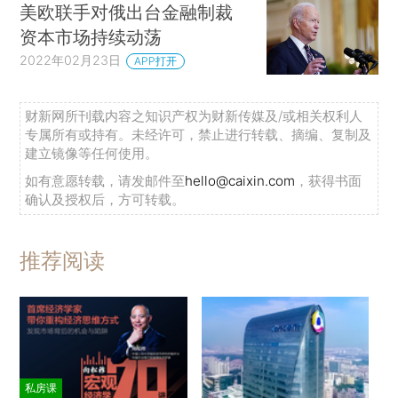
美欧联手对俄出台金融制裁
资本市场持续动荡
2022年02月23日
APP打开
财新网所刊载内容之知识产权为财新传媒及/或相关权利人
专属所有或持有。未经许可，禁止进行转载、摘编、复制及
建立镜像等任何使用。
如有意愿转载，请发邮件至
hello@caixin.com
，获得书面
确认及授权后，方可转载。
推荐阅读
私房课