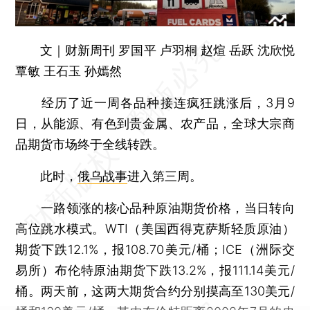
文｜财新周刊 罗国平 卢羽桐 赵煊 岳跃 沈欣悦
覃敏 王石玉 孙嫣然
经历了近一周各品种接连疯狂跳涨后，3月9
日，从能源、有色到贵金属、农产品，全球大宗商
品期货市场终于全线转跌。
此时，
俄乌战事
进入第三周。
一路领涨的核心品种原油期货价格，当日转向
高位跳水模式。WTI（美国西得克萨斯轻质原油）
期货下跌12.1%，报108.70美元/桶；ICE（洲际交
易所）布伦特原油期货下跌13.2%，报111.14美元/
桶。两天前，这两大期货合约分别摸高至130美元/