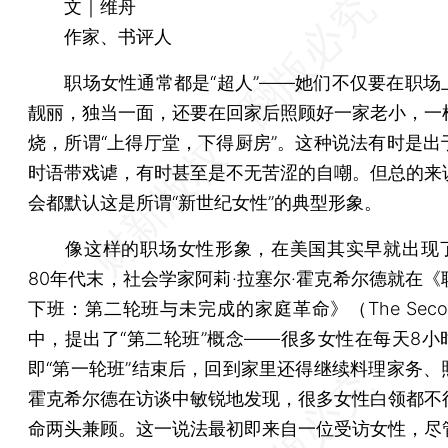
文｜维舟
作家、书评人
职场女性通常都是“超人”——她们不仅要在职场
靓丽，独当一面，还要在回家后照顾好一家老小，一
烧，所谓“上得厅堂，下得厨房”。这种说法有时是出
时语带戏谑，有时甚至是不无苦涩的自嘲。但总的来
会都默认这是所谓“新世纪女性”的典型形象。
像这样的职场女性形象，在美国其实早就出现
80年代末，社会学家阿莉·拉塞尔·霍克希尔德就在《
下班：第二轮班与未完成的家庭革命》（The Second 
中，提出了“第二轮班”概念——很多女性在每天8小
即“第一轮班”结束后，回到家里还得继续料理家务、
霍克希尔德在访谈中敏锐地发现，很多女性白领都不
命两头兼顾。这一说法最初即来自一位受访女性，尽