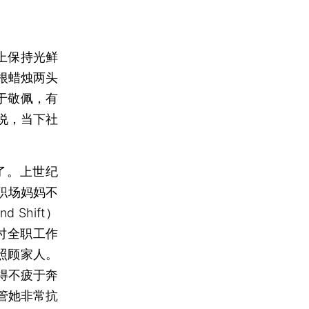
上保持光鲜
根蜡烛两头
于敬佩，有
说，当下社
了。上世纪
职场妈妈不
Shift）
时全职工作
照顾家人。
得不疲于奔
管她非常抗