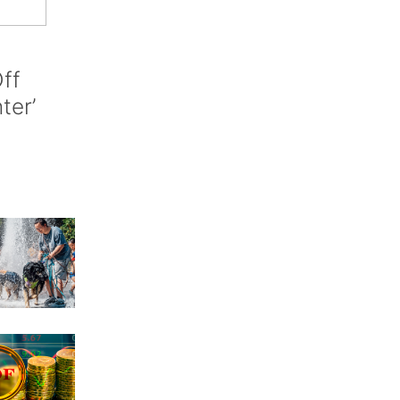
ff
nter’