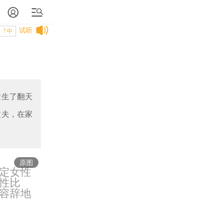
试听
T中
发生了翻天
丈夫，在家
原图
定女性
性比
容辞地