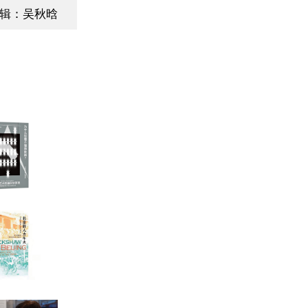
辑：吴秋晗