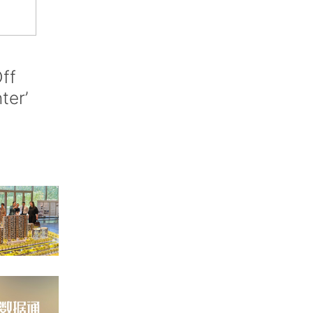
ff
nter’