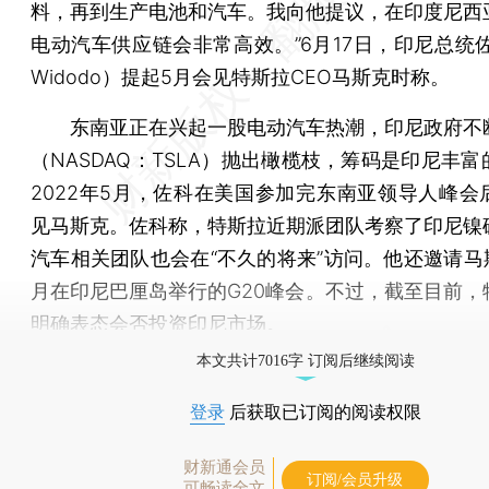
料，再到生产电池和汽车。我向他提议，在印度尼西
电动汽车供应链会非常高效。”6月17日，印尼总统佐
Widodo）提起5月会见特斯拉CEO马斯克时称。
东南亚正在兴起一股电动汽车热潮，印尼政府不
（NASDAQ：TSLA）抛出橄榄枝，筹码是印尼丰
2022年5月，佐科在美国参加完东南亚领导人峰会
见马斯克。佐科称，特斯拉近期派团队考察了印尼镍
汽车相关团队也会在“不久的将来”访问。他还邀请马斯
月在印尼巴厘岛举行的G20峰会。不过，截至目前，
明确表态会否投资印尼市场。
本文共计7016字 订阅后继续阅读
登录
后获取已订阅的阅读权限
财新通会员
订阅/会员升级
可畅读全文