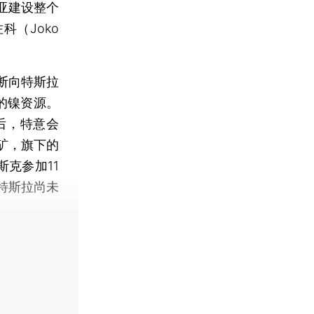
亚建设整个
科（Joko
断向特斯拉
富的镍资源。
后，特意会
矿，旗下的
克参加11
特斯拉尚未