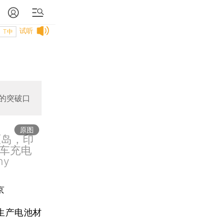
试听
T中
的突破口
原图
厘岛，印
车充电
y
京
生产电池材