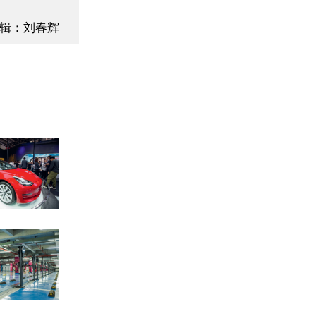
辑：刘春辉