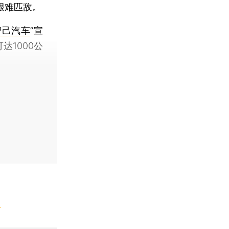
很难匹敌。
智己汽车
”宣
达1000公
】