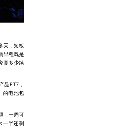
冬天，短板
航里程既是
究竟多少续
产品ET7，
度）的电池包
题，一周可
水一半还剩