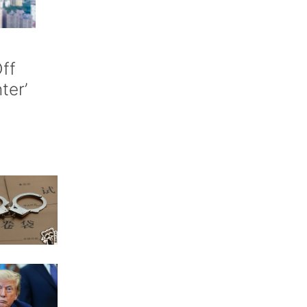
ff
nter’