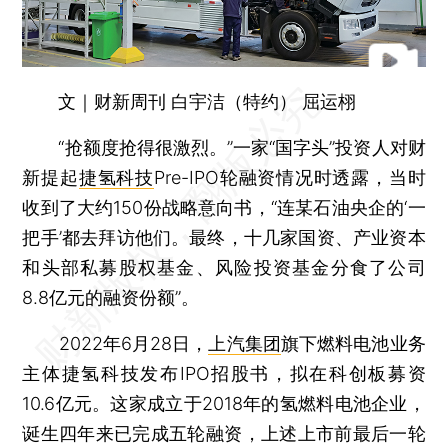
文｜财新周刊 白宇洁（特约） 屈运栩
“抢额度抢得很激烈。”一家“国字头”投资人对财
新提起
捷氢科技
Pre-IPO轮融资情况时透露，当时
收到了大约150份战略意向书，“连某石油央企的‘一
把手’都去拜访他们。最终，十几家国资、产业资本
和头部私募股权基金、风险投资基金分食了公司
8.8亿元的融资份额”。
2022年6月28日，
上汽集团
旗下燃料电池业务
主体捷氢科技发布IPO招股书，拟在科创板募资
10.6亿元。这家成立于2018年的氢燃料电池企业，
诞生四年来已完成五轮融资，上述上市前最后一轮