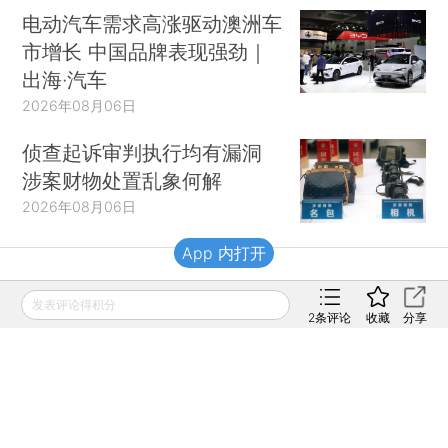
电动汽车需求高涨驱动澳洲车
市增长 中国品牌表现强劲｜
出海·汽车
2026年08月06日
侦查起诉审判执行均有漏洞
涉案财物处置乱象何解
2026年08月06日
App 内打开
财新移动
发表评论得积分
2
条评论
收藏
分享
财新
财新周刊
Caixin
登录
网页版
订阅电邮
|
|