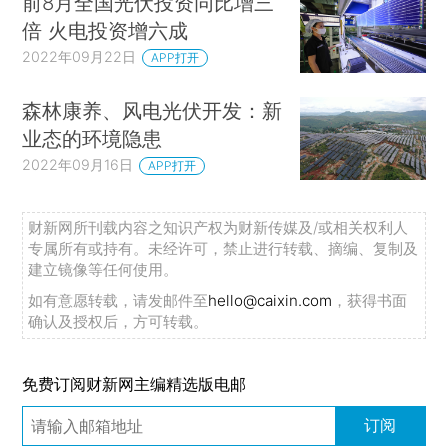
前8月全国光伏投资同比增三
倍 火电投资增六成
2022年09月22日
APP打开
森林康养、风电光伏开发：新
业态的环境隐患
2022年09月16日
APP打开
财新网所刊载内容之知识产权为财新传媒及/或相关权利人
专属所有或持有。未经许可，禁止进行转载、摘编、复制及
建立镜像等任何使用。
如有意愿转载，请发邮件至
hello@caixin.com
，获得书面
确认及授权后，方可转载。
免费订阅财新网主编精选版电邮
订阅