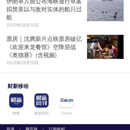
伊朗单方面公布海峡通行草案
拟禁美以与敌对实体的船只过
航
2026年08月10日
票房｜沈腾新片点映票房破亿
《欢迎来龙餐馆》空降迎战
《奥德赛》(含视频)
2026年08月10日
财新移动
财新
财新周刊
Caixin
登录
网页版
订阅电邮
|
|