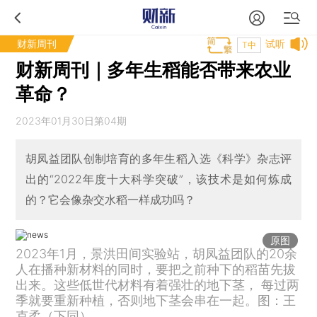
财新周刊
试听
T中
财新周刊｜多年生稻能否带来农业
革命？
2023年01月30日第04期
胡凤益团队创制培育的多年生稻入选《科学》杂志评
出的“2022年度十大科学突破”，该技术是如何炼成
的？它会像杂交水稻一样成功吗？
原图
2023年1月，景洪田间实验站，胡凤益团队的20余
人在播种新材料的同时，要把之前种下的稻苗先拔
出来。这些低世代材料有着强壮的地下茎， 每过两
季就要重新种植，否则地下茎会串在一起。图：王
克柔（下同）