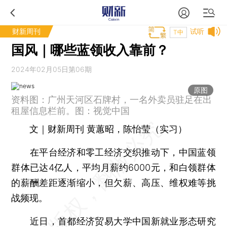
财新周刊
试听
T中
国风｜哪些蓝领收入靠前？
2024年02月05日第06期
原图
资料图：广州天河区石牌村，一名外卖员驻足在出
租屋信息栏前。图：视觉中国
文｜财新周刊 黄蕙昭，陈怡莹（实习）
在平台经济和零工经济交织推动下，中国蓝领
群体已达4亿人，平均月薪约6000元，和白领群体
的薪酬差距逐渐缩小，但欠薪、高压、维权难等挑
战频现。
近日，首都经济贸易大学中国新就业形态研究