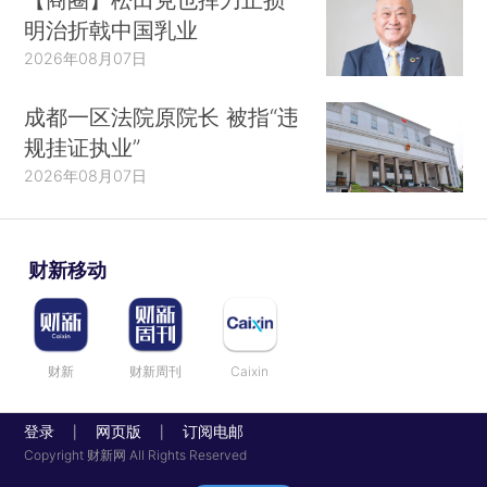
明治折戟中国乳业
2026年08月07日
成都一区法院原院长 被指“违
规挂证执业”
2026年08月07日
财新移动
财新
财新周刊
Caixin
登录
网页版
订阅电邮
|
|
Copyright 财新网 All Rights Reserved