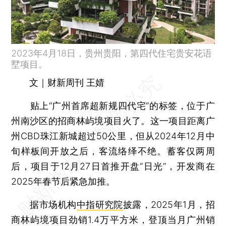
2023年4月18日，贵州贵阳，第四代住宅贵安花语
墅项目。
文｜财新周刊 王婧
贴上“广州首席超新规四代宅”的标签，位于广
州南沙区的招商林屿境项目火了。这一项目距离广
州CBD珠江新城超过50公里，但从2024年12月中
旬样板间开放之后，客流络绎不绝。蓄客仅两周
后，项目于12月27日首推开盘“日光”，开发商在
2025年春节后紧急加推。
据市场机构
中指研究院
披露，2025年1月，招
商林屿境项目劲销1.4万平方米，登顶当月广州销