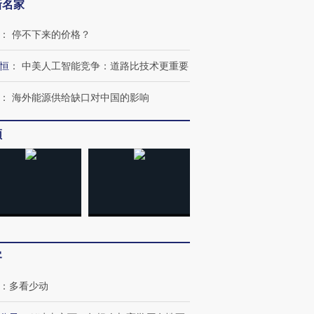
新名家
：
停不下来的价格？
恒
：
中美人工智能竞争：道路比技术更重要
：
海外能源供给缺口对中国的影响
频
客
：
多看少动