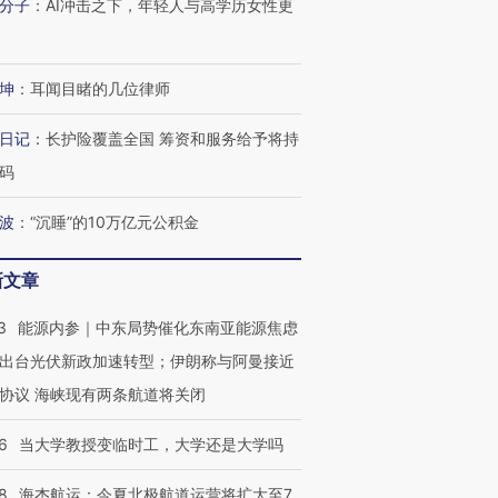
分子
：
AI冲击之下，年轻人与高学历女性更
坤
：
耳闻目睹的几位律师
日记
：
长护险覆盖全国 筹资和服务给予将持
码
波
：
“沉睡”的10万亿元公积金
新文章
OX的吸金
马航飞行员跨国走私7万
视线｜被称为“蟑螂”的印
让中产们甘
粒摇头丸 尿检体内含3种
度Z世代 用街头抗争将教
秘鲁纳斯
”？
毒品
育部长拱下台
13人遇难
3
能源内参｜中东局势催化东南亚能源焦虑
出台光伏新政加速转型；伊朗称与阿曼接近
协议 海峡现有两条航道将关闭
6
当大学教授变临时工，大学还是大学吗
进第四届链博
【商旅对话】华住集团
技“链”接产
【特别呈现】寻找100种
CFO：不靠规模取胜，华
【特别呈
有意思的生活方式·第三对
住三大增长引擎是什么？
有意思的
8
海杰航运：今夏北极航道运营将扩大至7