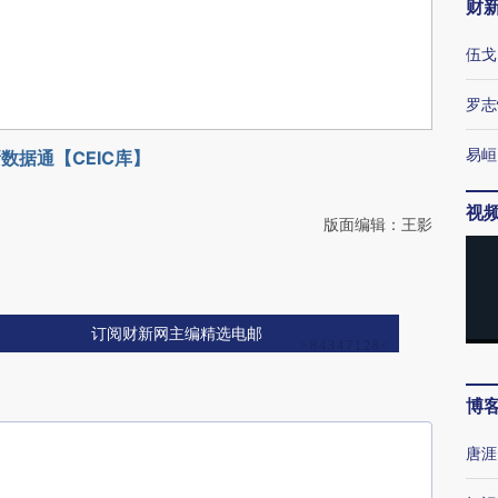
财
伍戈
罗志
易峘
数据通【CEIC库】
视
版面编辑：王影
订阅财新网主编精选电邮
博
唐涯