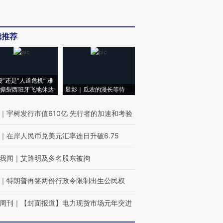
辑推荐
侵”还是“人道危机” 难
撕裂西班牙飞地休达
显影｜瓜农的漫长等待
｜
宇树发行市值610亿 先行者的加速和考验
｜
在岸人民币兑美元汇率连日升破6.75
我闻
｜
艾路明及多名股东被拘
｜
特朗普再签两份行政令限制出生公民权
周刊
｜
【封面报道】电力现货市场元年突进