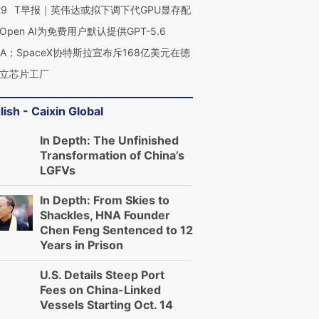
29
T早报｜英伟达或拟下调下代GPU显存配
Open AI为免费用户默认提供GPT-5.6
NA；SpaceX协特斯拉宣布斥168亿美元在德
立芯片工厂
lish - Caixin Global
In Depth: The Unfinished
Transformation of China’s
LGFVs
In Depth: From Skies to
Shackles, HNA Founder
Chen Feng Sentenced to 12
Years in Prison
U.S. Details Steep Port
Fees on China-Linked
Vessels Starting Oct. 14