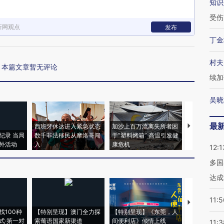
知识
受伤
新网观点
发布
丁金
村夫
本篇文章暂无评论
续加
吴晓
最
西班牙休达进入紧急状态
加沙上百万流离失所者困
视线｜HYR
纪录 当局
数千非法移民从摩洛哥闯
于“塑料烤箱” 高温引发健
术：是什么
外活动
入
康危机
心“花钱找虐
12:1
多国
达成
11:5
【推广】走
找100种
【特别呈现】澳门全力探
【特别呈现】《东莞，人
会，让数智科
式·第一对
索葡语国家新渠道
间便利店》倾情上线
业
11:3