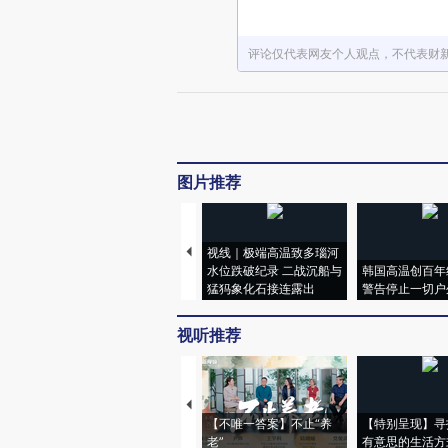
评论仅代表网友个人观点，不代表财
图片推荐
视线｜极端高温致多瑙河
水位跌破纪录 二战沉船与
韩国高温创百年
猛犸象化石接连露出
警告停止一切户
视听推荐
【不唯一答案】不止“养
【特别呈现】寻
老”
有意思的生活方