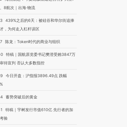
、8航次｜出海·物流
53
439%之后的6天：被硅谷和华尔街追捧
才，为何走入杠杆误区
07
陈龙：Token时代的商业与组织
50
特稿｜国航原党委书记樊澄受贿3847万
审待宣判 否认大多数指控
29
今日开盘：沪指报3896.49点 跌幅
0%
24
蓄势突破后的黄金
51
特稿｜宇树发行市值610亿 先行者的加
考验