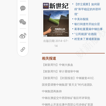
【舒立观察】如何获
得“和平稳定的外部环
境”
中美补裂痕
银行间债市开始分层
蒋寒松案重揭中钢往事
“公民能源”在德国
村里来了柬埔寨新娘
出版日期 2014-07-
14
相关报道
【财新周刊】中钢大换血
【财新周刊】审计署细审中钢
【财新周刊】【封面报道】中钢被套40亿
国资委调整中钢集团“黄天文”时代老团队
中钢集团再换帅
中钢在澳提交中西部铁矿项目环评审批
中钢终止开发在澳中西部公司赤铁矿资源