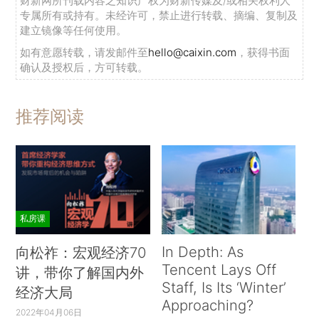
财新网所刊载内容之知识产权为财新传媒及/或相关权利人
专属所有或持有。未经许可，禁止进行转载、摘编、复制及
建立镜像等任何使用。
如有意愿转载，请发邮件至
hello@caixin.com
，获得书面
确认及授权后，方可转载。
推荐阅读
私房课
In Depth: As
向松祚：宏观经济70
Tencent Lays Off
讲，带你了解国内外
Staff, Is Its ‘Winter’
经济大局
Approaching?
2022年04月06日