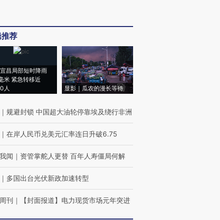
辑推荐
宜昌局部短时降雨
8毫米 紧急转移近
00人
显影｜瓜农的漫长等待
｜
规避封锁 中国超大油轮停靠埃及绕行非洲
｜
在岸人民币兑美元汇率连日升破6.75
我闻
｜
资管掌舵人更替 百年人寿僵局何解
｜
多国出台光伏新政加速转型
周刊
｜
【封面报道】电力现货市场元年突进