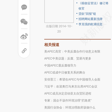
《税收征管法》修订将
收官
贷款“回报”链
招聘网站重新洗牌
李克强的欧洲信息
出版日期 2014-10-
20
相关报道
美APEC高官：中美反腐合作行动意义有限
APEC中美议题：反腐、贸易与更多
中国APEC显反腐领导力
APEC或成中日修复关系的舞台
安倍晋三：希望在APEC与中国领导人会面
习近平：欢迎奥巴马来京出席APEC会议
APEC成员决定启动亚太自贸区进程
专家：国企不该作环境治理“拦路虎”
美国行业协会：环境治理政府该做什么