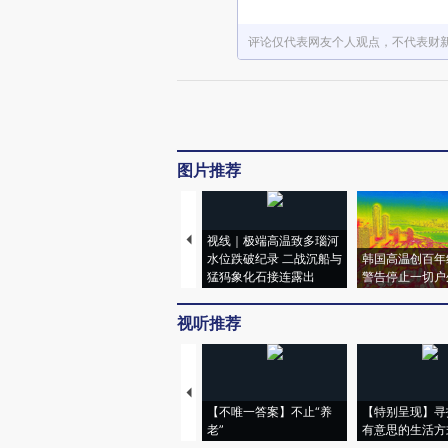
评论仅代表网友个人观点，不代表财
图片推荐
视线｜极端高温致多瑙河
水位跌破纪录 二战沉船与
韩国高温创百年
猛犸象化石接连露出
警告停止一切户
视听推荐
【不唯一答案】不止“养
【特别呈现】寻
老”
有意思的生活方