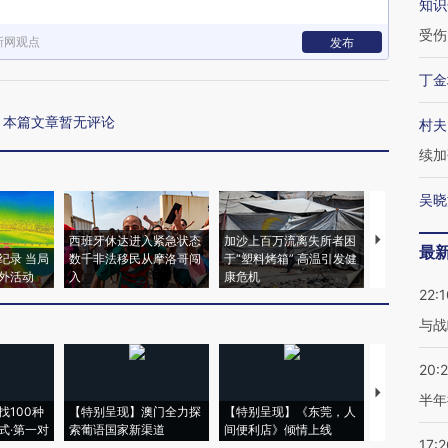
知识
受伤
新网观点
发布
丁金
本篇文章暂无评论
村夫
续加
吴晓
西班牙休达进入紧急状态
加沙上百万流离失所者困
视线｜HYR
最
纪录 当局
数千非法移民从摩洛哥闯
于“塑料烤箱” 高温引发健
术：是什么
外活动
入
康危机
心“花钱找虐
22:1
与战
20:
【推广】走
半年
找100种
【特别呈现】澳门全力探
【特别呈现】《东莞，人
会，让数智科
式·第一对
索葡语国家新渠道
间便利店》倾情上线
业
17:2