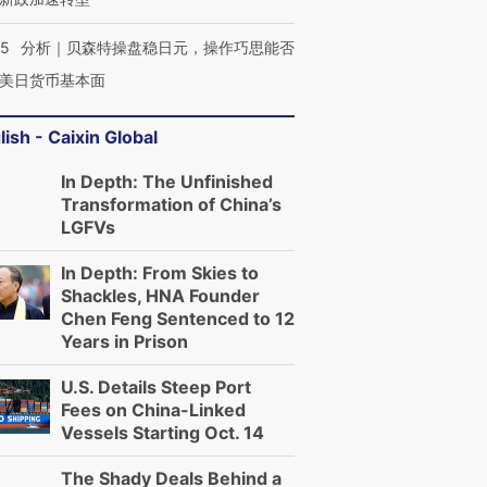
05
分析｜贝森特操盘稳日元，操作巧思能否
美日货币基本面
lish - Caixin Global
In Depth: The Unfinished
Transformation of China’s
LGFVs
In Depth: From Skies to
Shackles, HNA Founder
Chen Feng Sentenced to 12
Years in Prison
U.S. Details Steep Port
Fees on China-Linked
Vessels Starting Oct. 14
The Shady Deals Behind a