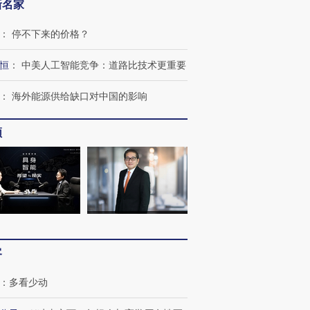
新名家
：
停不下来的价格？
恒
：
中美人工智能竞争：道路比技术更重要
：
海外能源供给缺口对中国的影响
频
客
：
多看少动