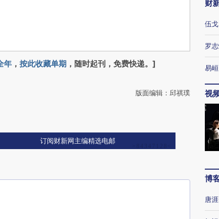
财
伍戈
罗志
全年
，
按此收藏单期
，随时起刊，免费快递。]
易峘
版面编辑：邱祺璞
视
订阅财新网主编精选电邮
博
唐涯