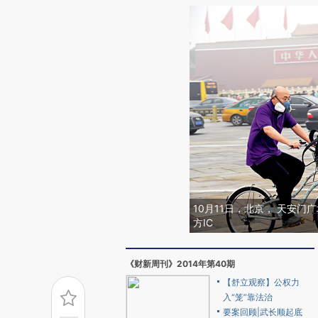
10月11日，北京， 天安
方IC
《财新周刊》2014年第40期
【舒立观察】公权力
入“笼”靠法治
要案回顾|武长顺起底