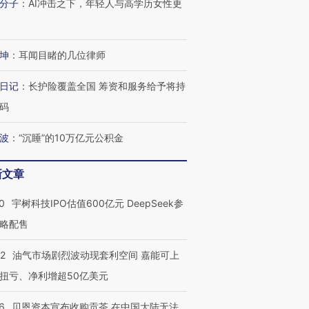
分子
：
AI冲击之下，年轻人与高学历女性更
坤
：
耳闻目睹的几位律师
日记
：
长护险覆盖全国 筹资和服务给予将持
码
波
：
“沉睡”的10万亿元公积金
OX的吸金
马航飞行员跨国走私7万
视线｜被称为“蟑螂”的印
新文章
让中产们甘
粒摇头丸 尿检体内含3种
度Z世代 用街头抗争将教
秘鲁纳斯
”？
毒品
育部长拱下台
13人遇难
0
宇树科技IPO估值600亿元 DeepSeek参
略配售
22
油气市场剧烈波动现套利空间 嘉能可上
进第四届链博
【商旅对话】华住集团
扭亏、净利增超50亿美元
技“链”接产
【特别呈现】寻找100种
CFO：不靠规模取胜，华
【特别呈
有意思的生活方式·第三对
住三大增长引擎是什么？
有意思的
6
贝恩资本宣布收购贡茶 在中国大陆无法