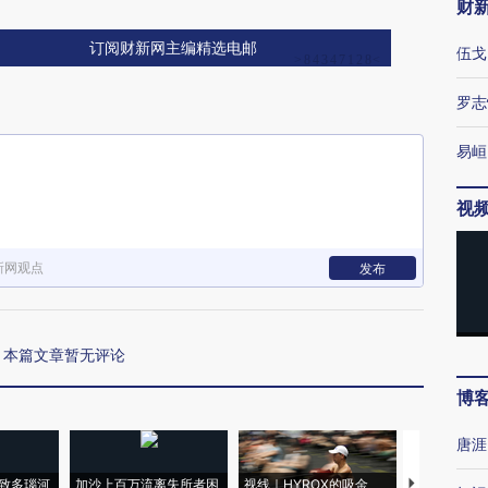
财
订阅财新网主编精选电邮
伍戈
罗志
易峘
视
新网观点
发布
本篇文章暂无评论
博
唐涯
致多瑙河
加沙上百万流离失所者困
视线｜HYROX的吸金
马航飞行员