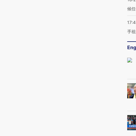
候任
17:
手祖
Eng