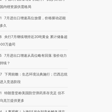
国内锂资源供需格局
1
7月进出口增速高位放缓，价格驱动还能
多久
8
央行7月继续增持近20吨黄金 累计储备超
600万盎司
5
7月进出口增速从高位略有回落 涨价动力
持续？
07
下周前瞻：生态环境法典施行；巴西总统
进入竞选阶段
1
特朗普坚称美国防空弹药库存充足 但不
乌克兰提供更多
24
人事观察｜上海55岁女副市长解冬进京