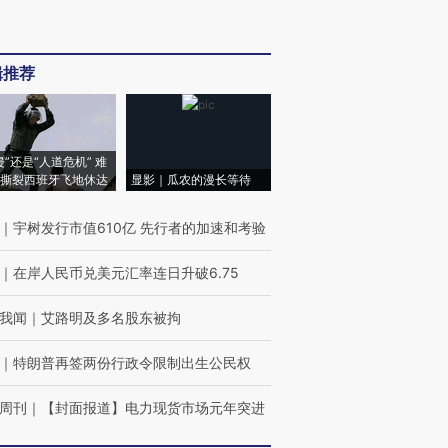
辑推荐
侵”还是“人道危机” 难
撕裂西班牙飞地休达
显影｜瓜农的漫长等待
｜
宇树发行市值610亿 先行者的加速和考验
｜
在岸人民币兑美元汇率连日升破6.75
我闻
｜
艾路明及多名股东被拘
｜
特朗普再签两份行政令限制出生公民权
周刊
｜
【封面报道】电力现货市场元年突进