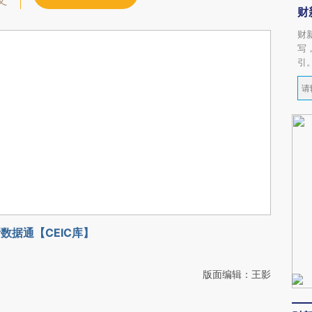
文
财
财
写
引
数据通【CEIC库】
版面编辑：王影