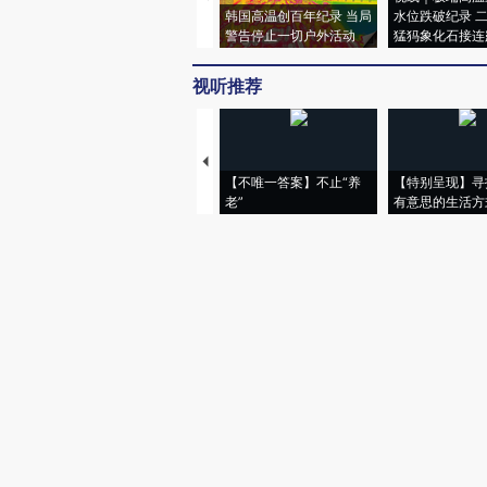
韩国高温创百年纪录 当局
水位跌破纪录 
警告停止一切户外活动
猛犸象化石接连
视听推荐
【不唯一答案】不止“养
【特别呈现】寻
老”
有意思的生活方