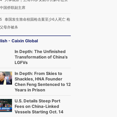
中国侨联副主席
45
泰国发生致命校园枪击案至少6人死亡 枪
父母亦被杀
lish - Caixin Global
In Depth: The Unfinished
Transformation of China’s
LGFVs
In Depth: From Skies to
Shackles, HNA Founder
Chen Feng Sentenced to 12
Years in Prison
U.S. Details Steep Port
Fees on China-Linked
Vessels Starting Oct. 14