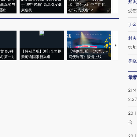
知识
二战沉船与
于“塑料烤箱” 高温引发健
术：是什么让中产们甘
粒摇头丸 尿
露出
康危机
心“花钱找虐”？
毒品
受伤
丁金
村夫
【推广】走
续加
找100种
【特别呈现】澳门全力探
【特别呈现】《东莞，人
会，让数智科
式·第一对
索葡语国家新渠道
间便利店》倾情上线
业
吴晓
最
21:
2.
20:
倍
20:1