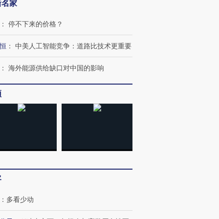
新名家
：
停不下来的价格？
恒
：
中美人工智能竞争：道路比技术更重要
：
海外能源供给缺口对中国的影响
频
客
：
多看少动
跨国走私7万
视线｜被称为“蟑螂”的印
视线｜“入侵”还是“人道危