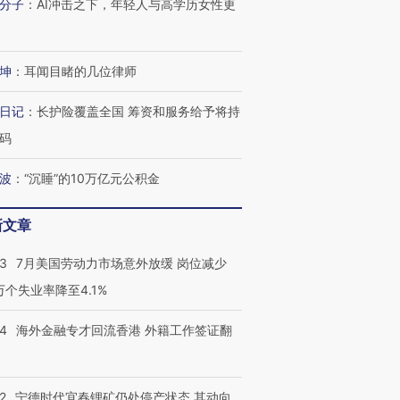
分子
：
AI冲击之下，年轻人与高学历女性更
检体内含3种
度Z世代 用街头抗争将教
机”？难民潮撕裂西班牙
秘鲁纳斯
育部长拱下台
飞地休达
13人遇难
坤
：
耳闻目睹的几位律师
日记
：
长护险覆盖全国 筹资和服务给予将持
进第四届链博
【商旅对话】华住集团
码
技“链”接产
【特别呈现】寻找100种
CFO：不靠规模取胜，华
【特别呈
有意思的生活方式·第三对
住三大增长引擎是什么？
有意思的
波
：
“沉睡”的10万亿元公积金
新文章
43
7月美国劳动力市场意外放缓 岗位减少
3万个失业率降至4.1%
14
海外金融专才回流香港 外籍工作签证翻
2
宁德时代宜春锂矿仍处停产状态 其动向