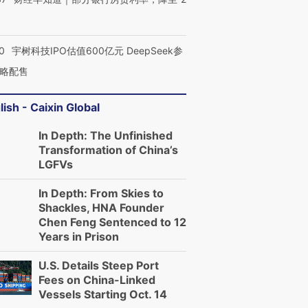
0
宇树科技IPO估值600亿元 DeepSeek参
略配售
lish - Caixin Global
In Depth: The Unfinished
Transformation of China’s
LGFVs
In Depth: From Skies to
Shackles, HNA Founder
Chen Feng Sentenced to 12
Years in Prison
U.S. Details Steep Port
Fees on China-Linked
Vessels Starting Oct. 14