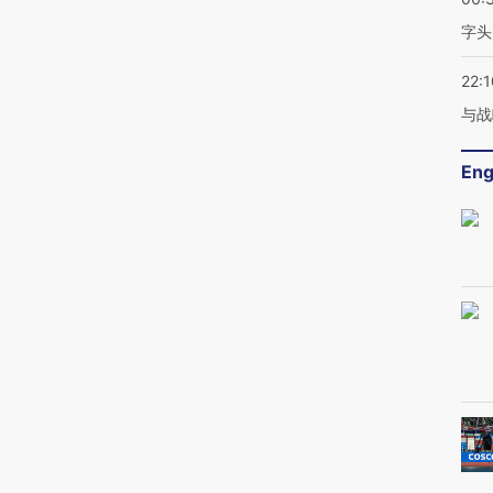
字头
22:1
与战
Eng