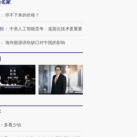
新名家
：
停不下来的价格？
恒
：
中美人工智能竞争：道路比技术更重要
：
海外能源供给缺口对中国的影响
频
客
OX的吸金
马航飞行员跨国走私7万
视线｜被称为“蟑螂”的印
：
多看少动
让中产们甘
粒摇头丸 尿检体内含3种
度Z世代 用街头抗争将教
秘鲁纳斯
”？
毒品
育部长拱下台
13人遇难