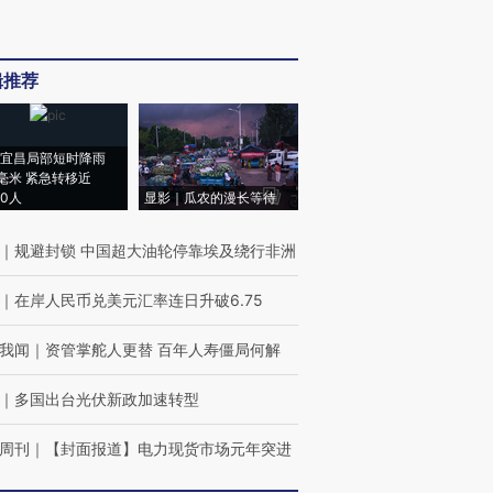
辑推荐
宜昌局部短时降雨
8毫米 紧急转移近
00人
显影｜瓜农的漫长等待
｜
规避封锁 中国超大油轮停靠埃及绕行非洲
｜
在岸人民币兑美元汇率连日升破6.75
我闻
｜
资管掌舵人更替 百年人寿僵局何解
｜
多国出台光伏新政加速转型
周刊
｜
【封面报道】电力现货市场元年突进