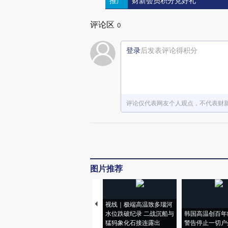
推广
财新会员积分兑好礼
评论区
0
登录
后发表评论得积分
评论仅代表网友个人观点，不代表财
图片推荐
视线｜极端高温致多瑙河
水位跌破纪录 二战沉船与
韩国高温创百年
猛犸象化石接连露出
警告停止一切户