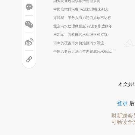
国务院通过城镇排污处理条例
中国倍增排污费 污泥处理费未列入
海洋局：半数入海排污口排放不达标
北京污水处理藏猫腻 污泥偷排达数年
王凯军：高耗能污水处理不可持续
99%的覆盖率为何难挡污水照流
中国六专家计划五年内建成污水概念厂
本文共计
登录
后
财新通会
可畅读全