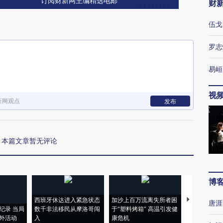
订阅财新网主编精选电邮
财
伍戈
罗志
易峘
视
新网观点
发布
本篇文章暂无评论
博
西班牙休达进入紧急状态
加沙上百万流离失所者困
视线｜HYR
唐涯
纪录 当局
数千非法移民从摩洛哥闯
于“塑料烤箱” 高温引发健
术：是什么
外活动
入
康危机
心“花钱找虐