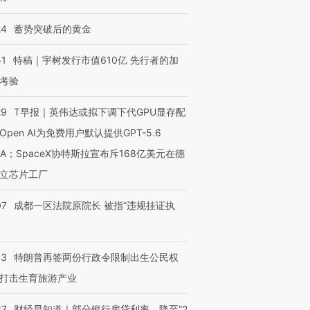
24
蓄势突破后的黄金
51
特稿｜宇树发行市值610亿 先行者的加
考验
29
T早报｜英伟达或拟下调下代GPU显存配
Open AI为免费用户默认提供GPT-5.6
NA；SpaceX协特斯拉宣布斥168亿美元在德
立芯片工厂
07
成都一区法院原院长 被指“违规挂证执
43
特朗普再签两份行政令限制出生公民权
打击生育旅游产业
37
财经早知道｜部分银行房贷利率，降至“2