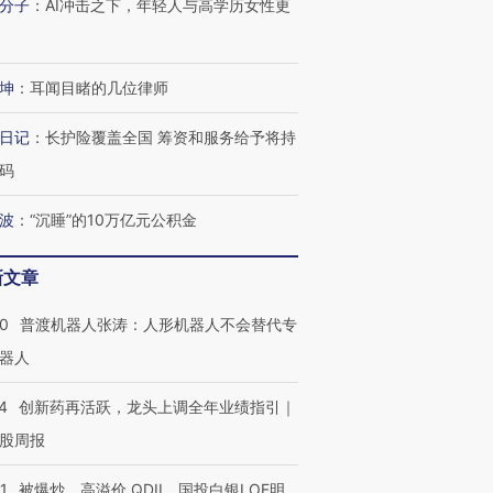
分子
：
AI冲击之下，年轻人与高学历女性更
坤
：
耳闻目睹的几位律师
进第四届链博
【商旅对话】华住集团
技“链”接产
【特别呈现】寻找100种
CFO：不靠规模取胜，华
【特别呈
日记
：
长护险覆盖全国 筹资和服务给予将持
有意思的生活方式·第三对
住三大增长引擎是什么？
有意思的
码
波
：
“沉睡”的10万亿元公积金
新文章
00
普渡机器人张涛：人形机器人不会替代专
器人
4
创新药再活跃，龙头上调全年业绩指引｜
股周报
1
被爆炒、高溢价 QDII、国投白银LOF明