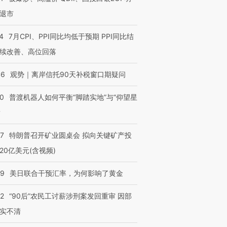
退市
4
7月CPI、PPI同比均低于预期 PPI同比结
续改善、高位回落
46
观势｜离岸信托90天补税窗口期疑问
00
普渡机器人如何平衡“脚踏实地”与“仰望星
？
57
特朗普召开矿业圆桌会 拟向关键矿产投
20亿美元(含视频)
09
美日联合干预汇率，为何影响了黄金
32
“90后”农民工讨薪涉刑案发回重审 因部
实不清