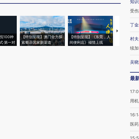
知识
受伤
丁金
【推广】走
找100种
【特别呈现】澳门全力探
【特别呈现】《东莞，人
会，让数智科
村夫
式·第一对
索葡语国家新渠道
间便利店》倾情上线
业
续加
吴晓
最
17:
用机
16:1
医药
15:5