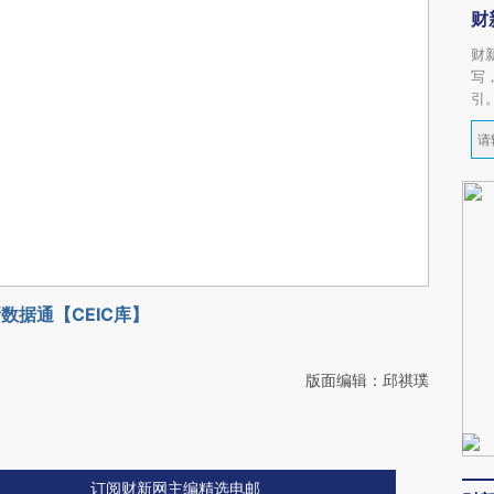
财
财
写
引
数据通【CEIC库】
版面编辑：邱祺璞
订阅财新网主编精选电邮