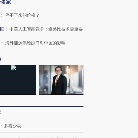
新名家
：
停不下来的价格？
恒
：
中美人工智能竞争：道路比技术更重要
：
海外能源供给缺口对中国的影响
频
客
”还是“人道危
湖北宜昌局部短时降雨
哈尔滨遭遇短时极端强降
：
多看少动
撕裂西班牙
128毫米 紧急转移近
雨 3小时累计雨量超80毫
秘鲁纳斯
4000人
米
13人遇难