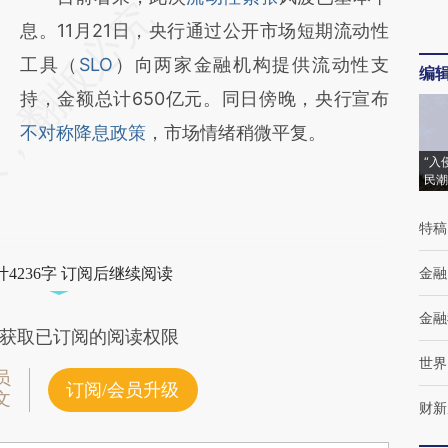
息。11月21日，央行通过公开市场短期流动性
工具（
SLO
）向两家金融机构提供流动性支
编
持，金额总计650亿元。同日傍晚，央行宣布
不对称降息政策
，市场情绪稍微平复。
“入
民潮
特稿
金融
4236字 订阅后继续阅读
金融
获取已订阅的阅读权限
世界
员
订阅/会员升级
文
财新