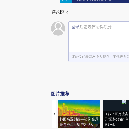
评论区
0
登录
后发表评论得积分
评论仅代表网友个人观点，不代表财
图片推荐
加沙上百万流离
韩国高温创百年纪录 当局
于“塑料烤箱” 
警告停止一切户外活动
康危机