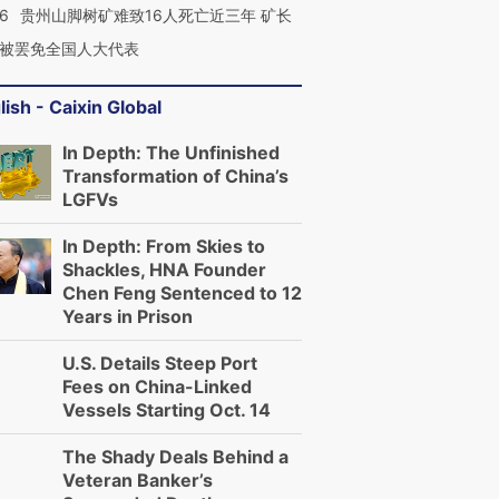
36
贵州山脚树矿难致16人死亡近三年 矿长
被罢免全国人大代表
lish - Caixin Global
In Depth: The Unfinished
Transformation of China’s
LGFVs
In Depth: From Skies to
Shackles, HNA Founder
Chen Feng Sentenced to 12
Years in Prison
U.S. Details Steep Port
Fees on China-Linked
Vessels Starting Oct. 14
The Shady Deals Behind a
Veteran Banker’s