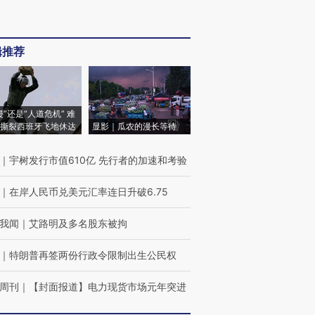
辑推荐
侵”还是“人道危机” 难
撕裂西班牙飞地休达
显影｜瓜农的漫长等待
｜
宇树发行市值610亿 先行者的加速和考验
｜
在岸人民币兑美元汇率连日升破6.75
我闻
｜
艾路明及多名股东被拘
｜
特朗普再签两份行政令限制出生公民权
周刊
｜
【封面报道】电力现货市场元年突进