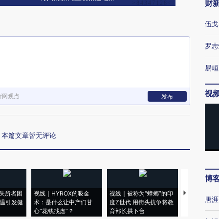
财
伍戈
罗志
易峘
视
新网观点
发布
本篇文章暂无评论
博
失所者困
视线｜HYROX的吸金
视线｜被称为“蟑螂”的印
视线｜“入侵
唐涯
高温引发健
术：是什么让中产们甘
度Z世代 用街头抗争将教
机”？难民潮
心“花钱找虐”？
育部长拱下台
飞地休达