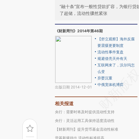
“融十条”宣布一般性贷款扩容，为银行
了超储，流动性骤然紧张
《财新周刊》2014年第46期
【舒立观察】海外反腐
要震慑更要制度
流动性事件复盘
规避借壳天外有天
互联网来了，沃尔玛怎
么变
弃婴沉重
中俄宽体机博弈
出版日期 2014-12-01
相关报道
央行：需要时将及时提供流动性支持
央行：灵活运用工具保持适度流动性
【财新周刊】提升货币基金流动性标准
货基新规待出 流动性标准提高