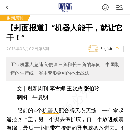
财新周刊
【封面报道】“机器人能干，就让它
干！”
2015年03月02日第8期
English
T中
工业机器人急速入侵珠三角和长三角的车间；中国制
造的生产线，催生变形金刚的本土战法
文｜财新周刊 李雪娜 王歆慈 张伯玲
制图｜牛晨明
眼前的4个
机器人
配合得天衣无缝。一个拿起
遥控器上盖，另一个撕去保护膜，再一个放进减震
海绵，最后一个把带有按键的导电胶条放进去。4