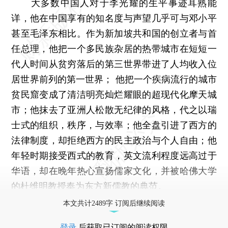
大多数中国人对于李光耀的生平事迹耳熟能
详，他在中国享有的知名度与声望几乎可与邓小平
甚至毛泽东相比。作为新加坡共和国的创立者与首
任总理，他把一个多民族杂居的热带城市在短短一
代人时间从贫穷落后的第三世界带进了人均收入位
居世界前列的第一世界； 他把一个疾病流行的城市
贫民窟变成了清洁明亮灿烂耀眼的超现代化摩天城
市；他抹去了亚洲人松散无纪律的风格，代之以瑞
士式的组织，秩序，与效率；他全盘引进了西方的
法律制度，却拒绝西方的民主政治与个人自由；他
年轻时期接受西式的教育，英文流利程度远高过于
华语，却在晚年热心宣扬儒家文化，并被哈佛大学
的杜维明教授奉为东方新儒教的典范。
本文共计2489字 订阅后继续阅读
登录
后获取已订阅的阅读权限