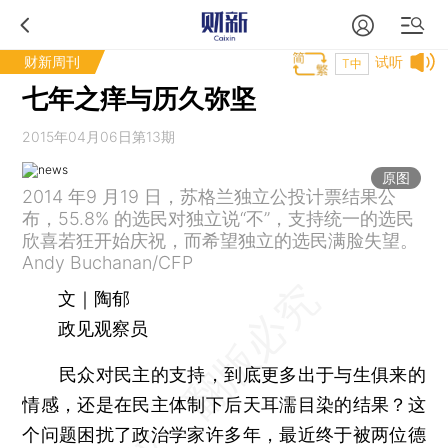
财新周刊
试听
T中
七年之痒与历久弥坚
2015年04月06日第13期
原图
2014 年9 月19 日，苏格兰独立公投计票结果公
布，55.8% 的选民对独立说“不”，支持统一的选民
欣喜若狂开始庆祝，而希望独立的选民满脸失望。
Andy Buchanan/CFP
文｜陶郁
政见观察员
民众对民主的支持，到底更多出于与生俱来的
情感，还是在民主体制下后天耳濡目染的结果？这
个问题困扰了政治学家许多年，最近终于被两位德