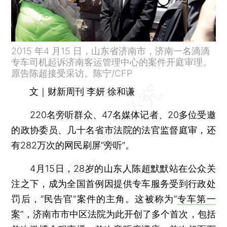
2015 年4 月15 日，山东省济南市，济南一名滴滴
专车司机起诉济南客运管理中心的案件开庭审理。
原告陈超接受采访。陈宁/CFP
文｜财新周刊 李妍 徐和谦
220名旁听群众、47名媒体记者、20多位受邀
的政协委员、几十名省市法院的法官监督庭审，还
有282万次的网民刷屏“旁听”。
4月15日，28岁的山东人陈超默默站在公众关
注之下，成为全国首例因提供专车服务受到行政处
罚后，“民告官”案件的主角。这被称为“
专车第一
案
”，济南市市中区法院为此开创了多个首次，包括