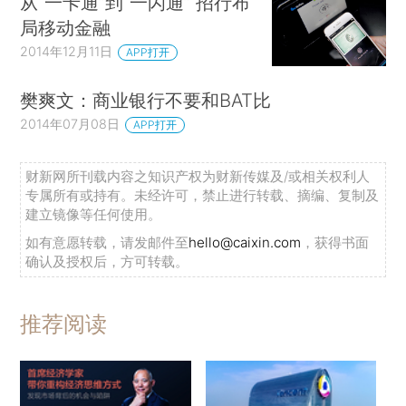
从“一卡通”到“一闪通” 招行布
局移动金融
2014年12月11日
APP打开
樊爽文：商业银行不要和BAT比
2014年07月08日
APP打开
财新网所刊载内容之知识产权为财新传媒及/或相关权利人
专属所有或持有。未经许可，禁止进行转载、摘编、复制及
建立镜像等任何使用。
如有意愿转载，请发邮件至
hello@caixin.com
，获得书面
确认及授权后，方可转载。
推荐阅读