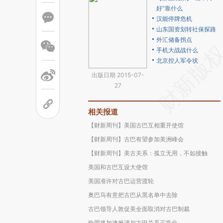
好”靠什么
汉能停牌危机
山东国资划转社保探路
外汇储备拐点
手机大战战什么
北京控人军令状
出版日期 2015-07-
27
相关报道
【财新周刊】美国古巴互相重开使馆
【财新周刊】古巴有望参加美洲峰会
【财新周刊】美古关系：孤立无用，不如接触
美国和古巴互设大使馆
美国准许对古巴运营渡轮
奥巴马有意把古巴从黑名单中去除
古巴领导人敦促美全面取消对古巴制裁
欧盟将加速推进与古巴关系正常化