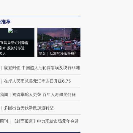
辑推荐
宜昌局部短时降雨
8毫米 紧急转移近
00人
显影｜瓜农的漫长等待
｜
规避封锁 中国超大油轮停靠埃及绕行非洲
｜
在岸人民币兑美元汇率连日升破6.75
我闻
｜
资管掌舵人更替 百年人寿僵局何解
｜
多国出台光伏新政加速转型
周刊
｜
【封面报道】电力现货市场元年突进