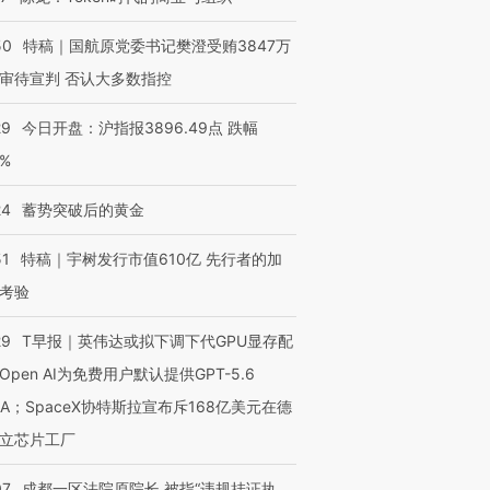
50
特稿｜国航原党委书记樊澄受贿3847万
审待宣判 否认大多数指控
29
今日开盘：沪指报3896.49点 跌幅
0%
24
蓄势突破后的黄金
51
特稿｜宇树发行市值610亿 先行者的加
考验
29
T早报｜英伟达或拟下调下代GPU显存配
Open AI为免费用户默认提供GPT-5.6
NA；SpaceX协特斯拉宣布斥168亿美元在德
立芯片工厂
07
成都一区法院原院长 被指“违规挂证执