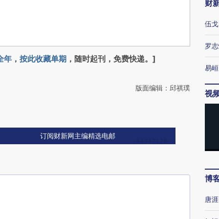
财
伍戈
罗志
全年
，
按此收藏单期
，随时起刊，免费快递。]
易峘
版面编辑：邱祺璞
视
订阅财新网主编精选电邮
博
唐涯