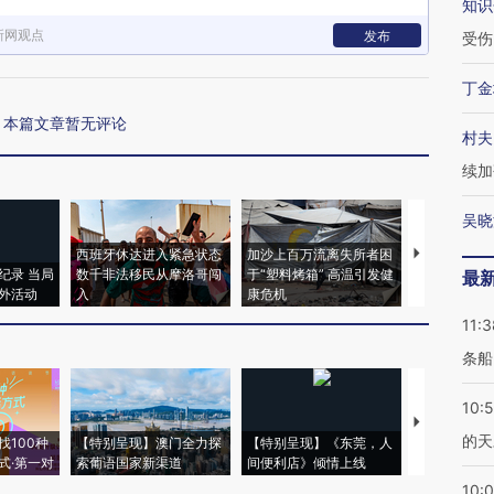
知识
新网观点
发布
受伤
丁金
本篇文章暂无评论
村夫
续加
吴晓
西班牙休达进入紧急状态
加沙上百万流离失所者困
视线｜HYR
纪录 当局
数千非法移民从摩洛哥闯
于“塑料烤箱” 高温引发健
术：是什么
最
外活动
入
康危机
心“花钱找虐
11:3
条船
10:
【推广】走
的天
找100种
【特别呈现】澳门全力探
【特别呈现】《东莞，人
会，让数智科
式·第一对
索葡语国家新渠道
间便利店》倾情上线
业
10: