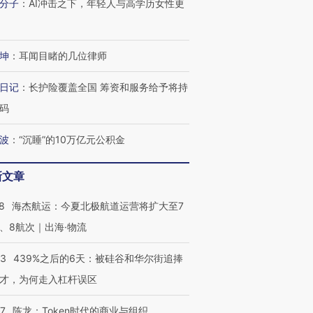
分子
：
AI冲击之下，年轻人与高学历女性更
坤
：
耳闻目睹的几位律师
日记
：
长护险覆盖全国 筹资和服务给予将持
码
波
：
“沉睡”的10万亿元公积金
OX的吸金
马航飞行员跨国走私7万
视线｜被称为“蟑螂”的印
让中产们甘
粒摇头丸 尿检体内含3种
度Z世代 用街头抗争将教
秘鲁纳斯
新文章
”？
毒品
育部长拱下台
13人遇难
8
海杰航运：今夏北极航道运营将扩大至7
、8航次｜出海·物流
53
439%之后的6天：被硅谷和华尔街追捧
进第四届链博
【商旅对话】华住集团
才，为何走入杠杆误区
技“链”接产
【特别呈现】寻找100种
CFO：不靠规模取胜，华
【特别呈
有意思的生活方式·第三对
住三大增长引擎是什么？
有意思的
07
陈龙：Token时代的商业与组织