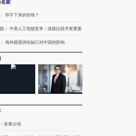
新名家
：
停不下来的价格？
恒
：
中美人工智能竞争：道路比技术更重要
：
海外能源供给缺口对中国的影响
频
客
：
多看少动