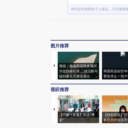
评论仅代表网友个人观点，不代表财
图片推荐
视线｜极端高温致多瑙河
水位跌破纪录 二战沉船与
韩国高温创百年
猛犸象化石接连露出
警告停止一切户
视听推荐
【不唯一答案】不止“养
【特别呈现】寻
老”
有意思的生活方