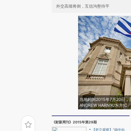
外交高墙将倒，互信沟壑待平
当地时间2015年7月20
ANDREW HARNIK/东方IC
《财新周刊》2015年第29期
【舒立观察】“稳中向