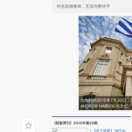
外交高墙将倒，互信沟壑待平
当地时间2015年7月20
ANDREW HARNIK/东方IC
《财新周刊》2015年第29期
【舒立观察】“稳中向