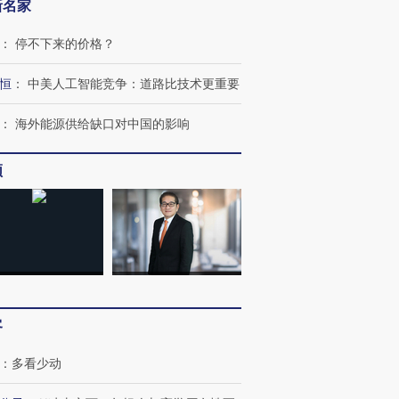
新名家
：
停不下来的价格？
恒
：
中美人工智能竞争：道路比技术更重要
：
海外能源供给缺口对中国的影响
频
客
：
多看少动