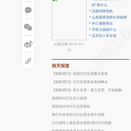
好”靠什么
汉能停牌危机
山东国资划转社保探路
外汇储备拐点
手机大战战什么
北京控人军令状
出版日期 2015-07-
27
相关报道
【财新周刊】美国古巴互相重开使馆
【财新周刊】古巴有望参加美洲峰会
【财新周刊】美古关系：孤立无用，不如接触
美国和古巴互设大使馆
美国准许对古巴运营渡轮
奥巴马有意把古巴从黑名单中去除
古巴领导人敦促美全面取消对古巴制裁
欧盟将加速推进与古巴关系正常化