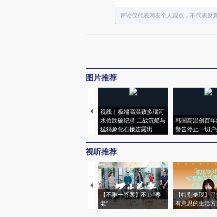
评论仅代表网友个人观点，不代表财
图片推荐
视线｜极端高温致多瑙河
水位跌破纪录 二战沉船与
韩国高温创百年
猛犸象化石接连露出
警告停止一切户
视听推荐
【不唯一答案】不止“养
【特别呈现】寻
老”
有意思的生活方