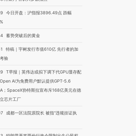
29
今日开盘：沪指报3896.49点 跌幅
0%
24
蓄势突破后的黄金
51
特稿｜宇树发行市值610亿 先行者的加
考验
29
T早报｜英伟达或拟下调下代GPU显存配
Open AI为免费用户默认提供GPT-5.6
NA；SpaceX协特斯拉宣布斥168亿美元在德
立芯片工厂
07
成都一区法院原院长 被指“违规挂证执
43
特朗普再签两份行政令限制出生公民权