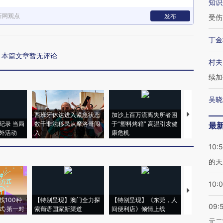
知识
新网观点
发布
受伤
丁金
本篇文章暂无评论
村夫
续加
吴晓
西班牙休达进入紧急状态
加沙上百万流离失所者困
视线｜HYR
纪录 当局
数千非法移民从摩洛哥闯
于“塑料烤箱” 高温引发健
术：是什么
最
外活动
入
康危机
心“花钱找虐
10:
的天
10:
【推广】走
找100种
【特别呈现】澳门全力探
【特别呈现】《东莞，人
会，让数智科
09:
式·第一对
索葡语国家新渠道
间便利店》倾情上线
业
元二