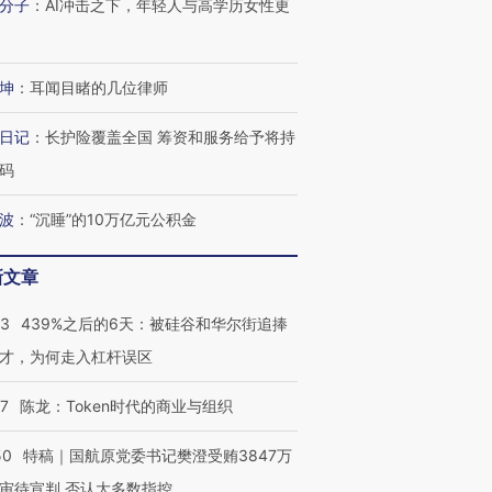
分子
：
AI冲击之下，年轻人与高学历女性更
坤
：
耳闻目睹的几位律师
日记
：
长护险覆盖全国 筹资和服务给予将持
码
波
：
“沉睡”的10万亿元公积金
OX的吸金
马航飞行员跨国走私7万
视线｜被称为“蟑螂”的印
让中产们甘
粒摇头丸 尿检体内含3种
度Z世代 用街头抗争将教
秘鲁纳斯
新文章
”？
毒品
育部长拱下台
13人遇难
53
439%之后的6天：被硅谷和华尔街追捧
才，为何走入杠杆误区
07
陈龙：Token时代的商业与组织
进第四届链博
【商旅对话】华住集团
技“链”接产
【特别呈现】寻找100种
CFO：不靠规模取胜，华
【特别呈
50
特稿｜国航原党委书记樊澄受贿3847万
有意思的生活方式·第三对
住三大增长引擎是什么？
有意思的
审待宣判 否认大多数指控