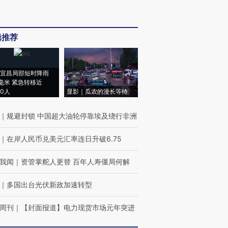
辑推荐
宜昌局部短时降雨
8毫米 紧急转移近
00人
显影｜瓜农的漫长等待
｜
规避封锁 中国超大油轮停靠埃及绕行非洲
｜
在岸人民币兑美元汇率连日升破6.75
我闻
｜
资管掌舵人更替 百年人寿僵局何解
｜
多国出台光伏新政加速转型
周刊
｜
【封面报道】电力现货市场元年突进