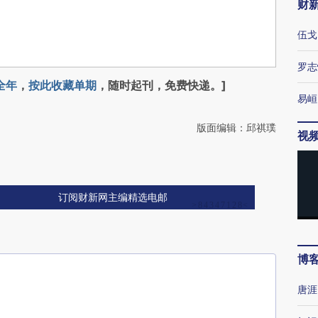
财
伍戈
罗志
全年
，
按此收藏单期
，随时起刊，免费快递。]
易峘
版面编辑：邱祺璞
视
订阅财新网主编精选电邮
博
唐涯