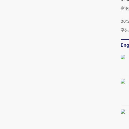
意图
06:
字头
Eng