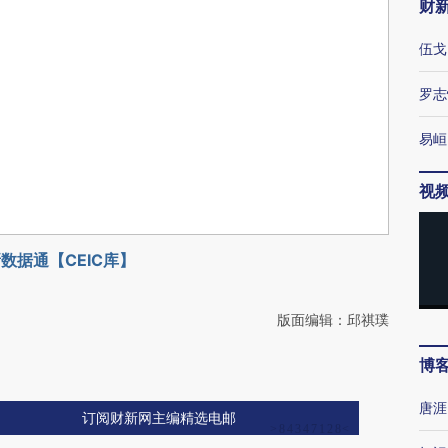
财
伍戈
罗志
易峘
视
数据通【CEIC库】
版面编辑：邱祺璞
博
唐涯
订阅财新网主编精选电邮