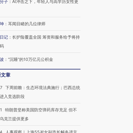
分子
：
AI冲击之下，年轻人与高学历女性更
坤
：
耳闻目睹的几位律师
日记
：
长护险覆盖全国 筹资和服务给予将持
码
波
：
“沉睡”的10万亿元公积金
新文章
07
下周前瞻：生态环境法典施行；巴西总统
进入竞选阶段
1
特朗普坚称美国防空弹药库存充足 但不
跨国走私7万
视线｜被称为“蟑螂”的印
视线｜“入侵”还是“人道危
检体内含3种
度Z世代 用街头抗争将教
机”？难民潮撕裂西班牙
秘鲁纳斯
乌克兰提供更多
育部长拱下台
飞地休达
13人遇难
24
人事观察｜上海55岁女副市长解冬进京