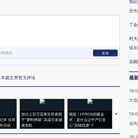
知识
受伤
丁金
村夫
续加
新网观点
发布
吴晓
最
本篇文章暂无评论
19:
大选
19:0
加沙上百万流离失所者困
视线｜HYROX的吸金
马航飞行员
纪录 当局
于“塑料烤箱” 高温引发健
术：是什么让中产们甘
粒摇头丸 尿
会向
外活动
康危机
心“花钱找虐”？
毒品
18: