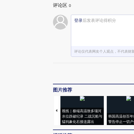
评论区
0
登录
后发表评论得积分
评论仅代表网友个人观点，不代表财
图片推荐
视线｜极端高温致多瑙河
水位跌破纪录 二战沉船与
韩国高温创百年
猛犸象化石接连露出
警告停止一切户