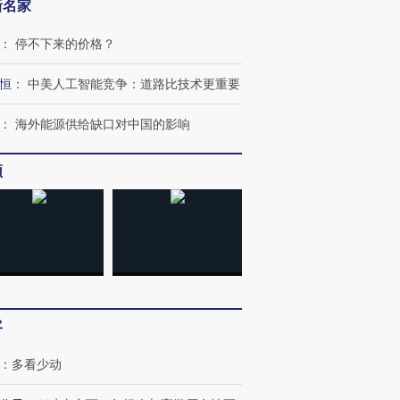
新名家
：
停不下来的价格？
恒
：
中美人工智能竞争：道路比技术更重要
：
海外能源供给缺口对中国的影响
频
客
：
多看少动