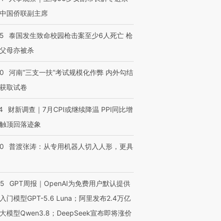
中国侨联副主席
45
泰国发生致命校园枪击案至少6人死亡 枪
进第四届链博
【商旅对话】华住集团
技“链”接产
【特别呈现】寻找100种
CFO：不靠规模取胜，华
【特别呈
父母亦被杀
有意思的生活方式·第三对
住三大增长引擎是什么？
有意思的
40
河南“三支一扶”考试规模化作弊 内外勾结
获取试卷
4
财新调查｜7月CPI或继续降温 PPI同比增
触顶回落迹象
00
普渡张涛：从专用机器人切入人形，更具
55
GPT周报｜OpenAI为免费用户默认提供
入门模型GPT-5.6 Luna；阿里发布2.4万亿
大模型Qwen3.8；DeepSeek宣布即将涨价