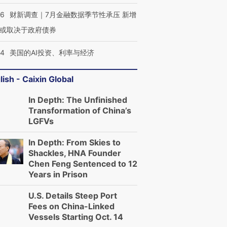
46
财新调查｜7月金融数据季节性承压 新增
或取决于政府债券
44
美国的AI投资、利率与经济
lish - Caixin Global
In Depth: The Unfinished
Transformation of China’s
LGFVs
In Depth: From Skies to
Shackles, HNA Founder
Chen Feng Sentenced to 12
Years in Prison
U.S. Details Steep Port
Fees on China-Linked
Vessels Starting Oct. 14