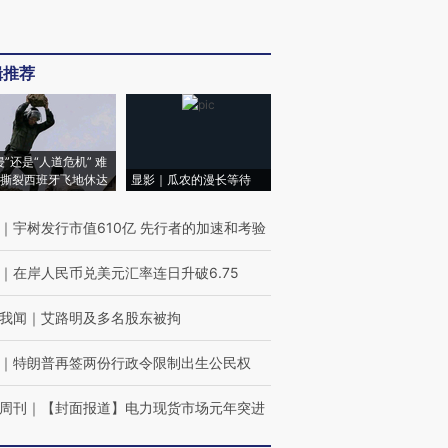
辑推荐
侵”还是“人道危机” 难
撕裂西班牙飞地休达
显影｜瓜农的漫长等待
｜
宇树发行市值610亿 先行者的加速和考验
｜
在岸人民币兑美元汇率连日升破6.75
我闻
｜
艾路明及多名股东被拘
｜
特朗普再签两份行政令限制出生公民权
周刊
｜
【封面报道】电力现货市场元年突进