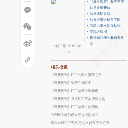
【舒立观察】股灾不应
动摇金融开放
法律援助寻路
地方经济企稳各不同
劳动力蓄水池在枯竭
变现大数据
柳传志和他的非典型改
制
出版日期 2015-08-
03
相关报道
【财新周刊】P2P的理性繁荣之路
【财新周刊】银行布局P2P
【财新周刊】P2P监管准则初定
【财新周刊】寻找P2P正本清源之路
【财新周刊】P2P监管方向明确
P2P网络借贷仍在寻找成熟模式
蚂蚁金服P2P亮相 已与支付宝平台打通