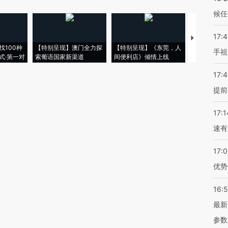
候任
17:
【推广】走
找100种
【特别呈现】澳门全力探
【特别呈现】《东莞，人
会，让数智科
手祖
式·第一对
索葡语国家新渠道
间便利店》倾情上线
业
17:
提前
17:1
速有
17:
优势
16:
最新
参数